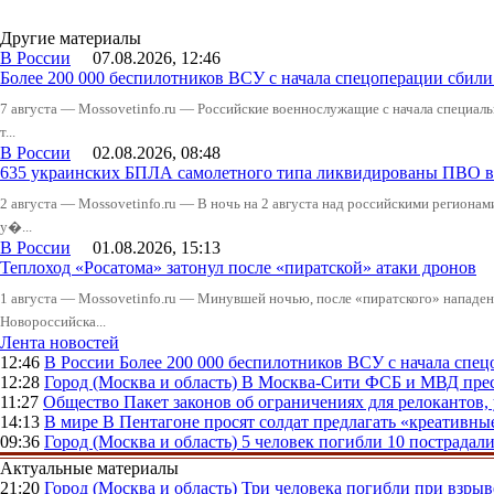
Другие материалы
В России
07.08.2026, 12:46
Более 200 000 беспилотников ВСУ с начала спецоперации сби
7 августа — Mossovetinfo.ru — Российские военнослужащие с начала специал
т...
В России
02.08.2026, 08:48
635 украинских БПЛА самолетного типа ликвидированы ПВО в 
2 августа — Mossovetinfo.ru — В ночь на 2 августа над российскими регион
у�...
В России
01.08.2026, 15:13
Теплоход «Росатома» затонул после «пиратской» атаки дронов
1 августа — Mossovetinfo.ru — Минувшей ночью, после «пиратского» нападени
Новороссийска...
Лента новостей
12:46
В России
Более 200 000 беспилотников ВСУ с начала сп
12:28
Город (Москва и область)
В Москва-Сити ФСБ и МВД прес
11:27
Общество
Пакет законов об ограничениях для релокантов
14:13
В мире
В Пентагоне просят солдат предлагать «креативны
09:36
Город (Москва и область)
5 человек погибли 10 пострадал
Актуальные материалы
21:20
Город (Москва и область)
Три человека погибли при взры