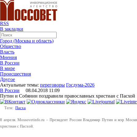
RSS
В закладки
Город (Москва и область)
Общество
Власть
Мнения
В России
В мире
Происшествия
Другое
Актуальные темы:
переговоры
Госдума-2026
В России
08.04.2018 11:09
Путин и Собянин поздравили православных христиан с Пасхой
Теги:
Пасха
8 апреля. Mossovetinfo.ru – Президент России Владимир Путин и мэр Моск
христиан с Пасхой.