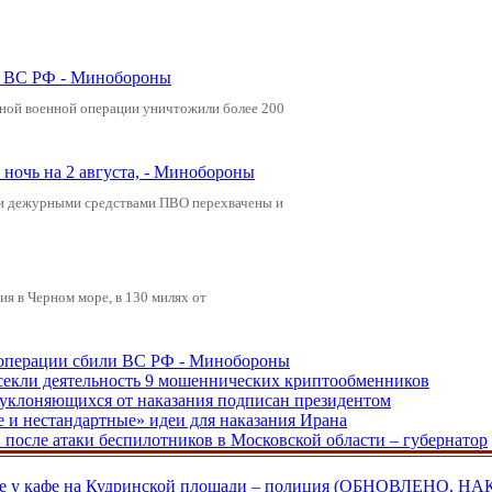
ли ВС РФ - Минобороны
ьной военной операции уничтожили более 200
ночь на 2 августа, - Минобороны
ами дежурными средствами ПВО перехвачены и
я в Черном море, в 130 милях от
ецоперации сбили ВС РФ - Минобороны
екли деятельность 9 мошеннических криптообменников
, уклоняющихся от наказания подписан президентом
е и нестандартные» идеи для наказания Ирана
и после атаки беспилотников в Московской области – губернатор
ве у кафе на Кудринской площади – полиция (ОБНОВЛЕНО, НА