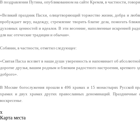
В поздравлении Путина, опубликованном на сайте Кремля, в частности, говори
«Великий праздник Пасхи, олицетворяющий торжество жизни, добра и любви
пробуждает веру, надежду, стремление творить благие дела, помогать бли
духовных ценностей и идеалов. В эти весенние, наполненные искренней рад
для нас отеческие традиции и обычаи».
Собянин, в частности, отметил следующее:
«Святая Пасха вселяет в наши души уверенность и напоминает об абсолютн
дорогие друзья, вашим родным и близким радостного настроения, крепкого зд
доброго».
В Москве богослужения прошли в 496 храмах и 15 монастырях Русской пра
храмах и двух храмах других православных деноминаций. Праздничные 
воскресенье.
x
Карта места