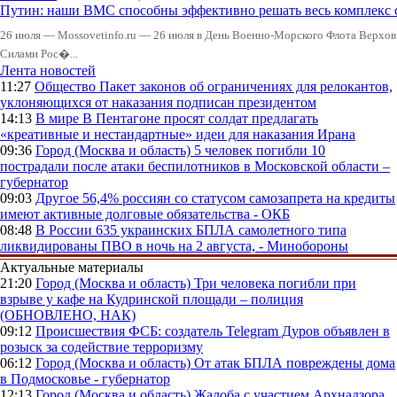
Путин: наши ВМС способны эффективно решать весь комплекс 
26 июля — Mossovetinfo.ru — 26 июля в День Военно-Морского Флота Вер
Силами Рос�...
Лента новостей
11:27
Общество
Пакет законов об ограничениях для релокантов,
уклоняющихся от наказания подписан президентом
14:13
В мире
В Пентагоне просят солдат предлагать
«креативные и нестандартные» идеи для наказания Ирана
09:36
Город (Москва и область)
5 человек погибли 10
пострадали после атаки беспилотников в Московской области –
губернатор
09:03
Другое
56,4% россиян со статусом самозапрета на кредиты
имеют активные долговые обязательства - ОКБ
08:48
В России
635 украинских БПЛА самолетного типа
ликвидированы ПВО в ночь на 2 августа, - Минобороны
Актуальные материалы
21:20
Город (Москва и область)
Три человека погибли при
взрыве у кафе на Кудринской площади – полиция
(ОБНОВЛЕНО, НАК)
09:12
Происшествия
ФСБ: создатель Telegram Дуров объявлен в
розыск за содействие терроризму
06:12
Город (Москва и область)
От атак БПЛА повреждены дома
в Подмосковье - губернатор
12:13
Город (Москва и область)
Жалоба с участием Архнадзора