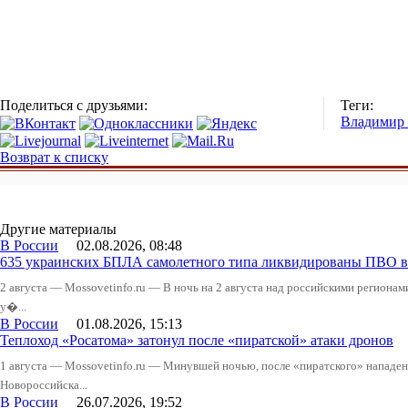
Поделиться с друзьями:
Теги:
Владимир
Возврат к списку
Другие материалы
В России
02.08.2026, 08:48
635 украинских БПЛА самолетного типа ликвидированы ПВО в 
2 августа — Mossovetinfo.ru — В ночь на 2 августа над российскими регион
у�...
В России
01.08.2026, 15:13
Теплоход «Росатома» затонул после «пиратской» атаки дронов
1 августа — Mossovetinfo.ru — Минувшей ночью, после «пиратского» нападени
Новороссийска...
В России
26.07.2026, 19:52