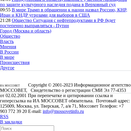
по защите культурного наследия подана в Верховный суд
09:55
В мире
Трамп в обращении к нации назвал Россию, КНР,
Иран и КНДР угрозами для выборов в США
21:28
Общество
Ситуация с нефтепродуктами в РФ будет
постепенно выправляться - Путин
Город (Москва и область)
Общество
Власть
Мнения
В России
В мире
Происшествия
Другое
Copyright © 2001-2023 Информационное агентство
ИА МОССОВЕТ
МОССОВЕТ, Свидетельство о регистрации СМИ Эл 77-4353
от 02.02.2001 При перепечатке и цитировании ссылка и
гиперссылка на ИА МОССОВЕТ обязательна. Почтовый адрес:
125009, Москва, ул. Тверская, 7, а/я 71, Моссовет Телефон: +7
903 772 39 20 E-mail:
info@mossovetinfo.ru
RSS
В закладки