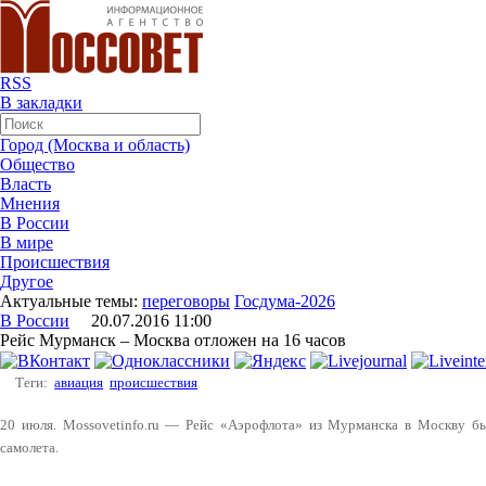
RSS
В закладки
Город (Москва и область)
Общество
Власть
Мнения
В России
В мире
Происшествия
Другое
Актуальные темы:
переговоры
Госдума-2026
В России
20.07.2016 11:00
Рейс Мурманск – Москва отложен на 16 часов
Теги:
авиация
происшествия
20 июля. Mossovetinfo.ru — Рейс «Аэрофлота» из Мурманска в Москву бы
самолета.