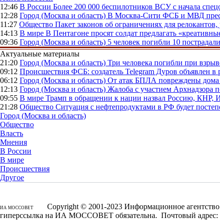
12:46
В России
Более 200 000 беспилотников ВСУ с начала сп
12:28
Город (Москва и область)
В Москва-Сити ФСБ и МВД прес
11:27
Общество
Пакет законов об ограничениях для релокантов
14:13
В мире
В Пентагоне просят солдат предлагать «креативны
09:36
Город (Москва и область)
5 человек погибли 10 пострадал
Актуальные материалы
21:20
Город (Москва и область)
Три человека погибли при взры
09:12
Происшествия
ФСБ: создатель Telegram Дуров объявлен в 
06:12
Город (Москва и область)
От атак БПЛА повреждены дома 
12:13
Город (Москва и область)
Жалоба с участием Архнадзора п
09:55
В мире
Трамп в обращении к нации назвал Россию, КНР,
21:28
Общество
Ситуация с нефтепродуктами в РФ будет постеп
Город (Москва и область)
Общество
Власть
Мнения
В России
В мире
Происшествия
Другое
Copyright © 2001-2023 Информационное агентство 
ИА МОССОВЕТ
гиперссылка на ИА МОССОВЕТ обязательна. Почтовый адрес: 1250