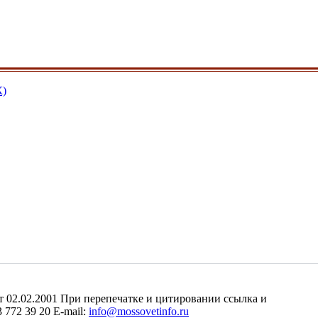
К)
2.02.2001 При перепечатке и цитировании ссылка и
 772 39 20 E-mail:
info@mossovetinfo.ru