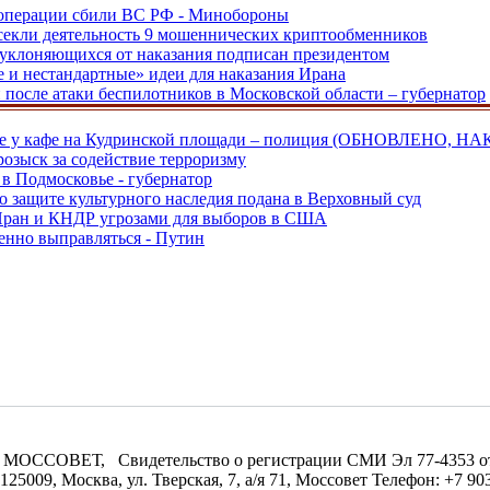
ецоперации сбили ВС РФ - Минобороны
екли деятельность 9 мошеннических криптообменников
, уклоняющихся от наказания подписан президентом
е и нестандартные» идеи для наказания Ирана
и после атаки беспилотников в Московской области – губернатор
ве у кафе на Кудринской площади – полиция (ОБНОВЛЕНО, НА
розыск за содействие терроризму
в Подмосковье - губернатор
о защите культурного наследия подана в Верховный суд
 Иран и КНДР угрозами для выборов в США
енно выправляться - Путин
МОССОВЕТ, Свидетельство о регистрации СМИ Эл 77-4353 от 0
09, Москва, ул. Тверская, 7, а/я 71, Моссовет Телефон: +7 903