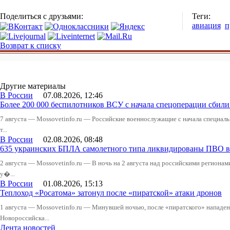
Поделиться с друзьями:
Теги:
авиация
п
Возврат к списку
Другие материалы
В России
07.08.2026, 12:46
Более 200 000 беспилотников ВСУ с начала спецоперации сби
7 августа — Mossovetinfo.ru — Российские военнослужащие с начала специал
т...
В России
02.08.2026, 08:48
635 украинских БПЛА самолетного типа ликвидированы ПВО в 
2 августа — Mossovetinfo.ru — В ночь на 2 августа над российскими регион
у�...
В России
01.08.2026, 15:13
Теплоход «Росатома» затонул после «пиратской» атаки дронов
1 августа — Mossovetinfo.ru — Минувшей ночью, после «пиратского» нападени
Новороссийска...
Лента новостей