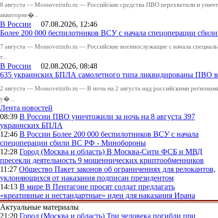
8 августа — Mossovetinfo.ru — Российские средства ПВО перехватили и уничт
акваторие�...
В России
07.08.2026, 12:46
Более 200 000 беспилотников ВСУ с начала спецоперации сби
7 августа — Mossovetinfo.ru — Российские военнослужащие с начала специал
т...
В России
02.08.2026, 08:48
635 украинских БПЛА самолетного типа ликвидированы ПВО в 
2 августа — Mossovetinfo.ru — В ночь на 2 августа над российскими регион
у�...
Лента новостей
08:39
В России
ПВО уничтожили за ночь на 8 августа 397
украинских БПЛА
12:46
В России
Более 200 000 беспилотников ВСУ с начала
спецоперации сбили ВС РФ - Минобороны
12:28
Город (Москва и область)
В Москва-Сити ФСБ и МВД
пресекли деятельность 9 мошеннических криптообменников
11:27
Общество
Пакет законов об ограничениях для релокантов,
уклоняющихся от наказания подписан президентом
14:13
В мире
В Пентагоне просят солдат предлагать
«креативные и нестандартные» идеи для наказания Ирана
Актуальные материалы
21:20
Город (Москва и область)
Три человека погибли при