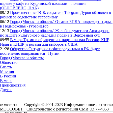
взрыве у кафе на Кудринской площади – полиция
(ОБНОВЛЕНО, НАК)
09:12
Происшествия
ФСБ: создатель Telegram Дуров объявлен в
розыск за содействие терроризму
06:12
Город (Москва и область)
От атак БПЛА повреждены дома
в Подмосковье - губернатор
12:13
Город (Москва и область)
Жалоба с участием Архнадзора
по защите культурного наследия подана в Верховный суд
09:55
В мире
Трамп в обращении к нации назвал Россию, КНР,
Иран и КНДР угрозами для выборов в США
21:28
Общество
Ситуация с нефтепродуктами в РФ будет
постепенно выправляться - Путин
Город (Москва и область)
Общество
Власть
Мнения
В России
В мире
Происшествия
Другое
Copyright © 2001-2023 Информационное агентство
ИА МОССОВЕТ
МОССОВЕТ, Свидетельство о регистрации СМИ Эл 77-4353