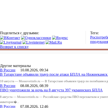
Поделиться с друзьями:
Теги:
Роспотреб
продукция
Возврат к списку
Другие материалы
В России
10.08.2026, 09:34
В Татарстане объявили траур после атаки БПЛА на Нижнекам
10 августа — Mossovetinfo.ru — В Татарстане объявлен траур по погибшим в р
В России
08.08.2026, 08:39
ПВО уничтожили за ночь на 8 августа 397 украинских БПЛА
8 августа — Mossovetinfo.ru — Российские средства ПВО перехватили и уничт
акваторие�...
В России
07.08.2026, 12:46