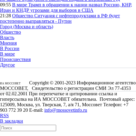
09:55
В мире
Трамп в обращении к нации назвал Россию, КНР,
Иран и КНДР угрозами для выборов в США
21:28
Общество
Ситуация с нефтепродуктами в РФ будет
постепенно выправляться - Путин
Город (Москва и область)
Общество
Власть
Мнения
В России
В мире
Происшествия
Другое
Copyright © 2001-2023 Информационное агентство
ИА МОССОВЕТ
МОССОВЕТ, Свидетельство о регистрации СМИ Эл 77-4353
от 02.02.2001 При перепечатке и цитировании ссылка и
гиперссылка на ИА МОССОВЕТ обязательна. Почтовый адрес:
125009, Москва, ул. Тверская, 7, а/я 71, Моссовет Телефон: +7
903 772 39 20 E-mail:
info@mossovetinfo.ru
RSS
В закладки