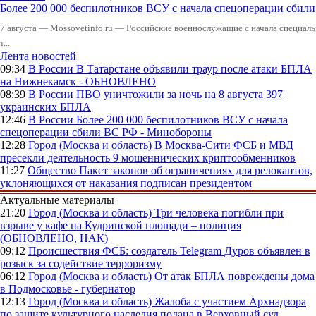
Более 200 000 беспилотников ВСУ с начала спецоперации сби
7 августа — Mossovetinfo.ru — Российские военнослужащие с начала специал
т...
Лента новостей
09:34
В России
В Татарстане объявили траур после атаки БПЛА
на Нижнекамск - ОБНОВЛЕНО
08:39
В России
ПВО уничтожили за ночь на 8 августа 397
украинских БПЛА
12:46
В России
Более 200 000 беспилотников ВСУ с начала
спецоперации сбили ВС РФ - Минобороны
12:28
Город (Москва и область)
В Москва-Сити ФСБ и МВД
пресекли деятельность 9 мошеннических криптообменников
11:27
Общество
Пакет законов об ограничениях для релокантов,
уклоняющихся от наказания подписан президентом
Актуальные материалы
21:20
Город (Москва и область)
Три человека погибли при
взрыве у кафе на Кудринской площади – полиция
(ОБНОВЛЕНО, НАК)
09:12
Происшествия
ФСБ: создатель Telegram Дуров объявлен в
розыск за содействие терроризму
06:12
Город (Москва и область)
От атак БПЛА повреждены дома
в Подмосковье - губернатор
12:13
Город (Москва и область)
Жалоба с участием Архнадзора
по защите культурного наследия подана в Верховный суд