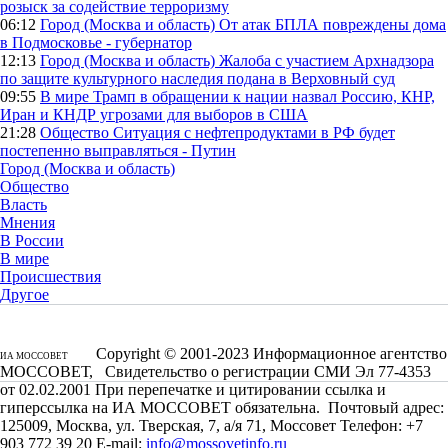
розыск за содействие терроризму
06:12
Город (Москва и область)
От атак БПЛА повреждены дома
в Подмосковье - губернатор
12:13
Город (Москва и область)
Жалоба с участием Архнадзора
по защите культурного наследия подана в Верховный суд
09:55
В мире
Трамп в обращении к нации назвал Россию, КНР,
Иран и КНДР угрозами для выборов в США
21:28
Общество
Ситуация с нефтепродуктами в РФ будет
постепенно выправляться - Путин
Город (Москва и область)
Общество
Власть
Мнения
В России
В мире
Происшествия
Другое
Copyright © 2001-2023 Информационное агентство
ИА МОССОВЕТ
МОССОВЕТ, Свидетельство о регистрации СМИ Эл 77-4353
от 02.02.2001 При перепечатке и цитировании ссылка и
гиперссылка на ИА МОССОВЕТ обязательна. Почтовый адрес:
125009, Москва, ул. Тверская, 7, а/я 71, Моссовет Телефон: +7
903 772 39 20 E-mail:
info@mossovetinfo.ru