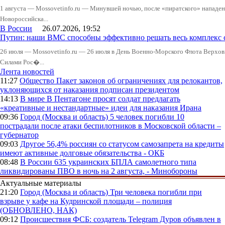
1 августа — Mossovetinfo.ru — Минувшей ночью, после «пиратского» нападени
Новороссийска...
В России
26.07.2026, 19:52
Путин: наши ВМС способны эффективно решать весь комплекс 
26 июля — Mossovetinfo.ru — 26 июля в День Военно-Морского Флота Вер
Силами Рос�...
Лента новостей
11:27
Общество
Пакет законов об ограничениях для релокантов,
уклоняющихся от наказания подписан президентом
14:13
В мире
В Пентагоне просят солдат предлагать
«креативные и нестандартные» идеи для наказания Ирана
09:36
Город (Москва и область)
5 человек погибли 10
пострадали после атаки беспилотников в Московской области –
губернатор
09:03
Другое
56,4% россиян со статусом самозапрета на кредиты
имеют активные долговые обязательства - ОКБ
08:48
В России
635 украинских БПЛА самолетного типа
ликвидированы ПВО в ночь на 2 августа, - Минобороны
Актуальные материалы
21:20
Город (Москва и область)
Три человека погибли при
взрыве у кафе на Кудринской площади – полиция
(ОБНОВЛЕНО, НАК)
09:12
Происшествия
ФСБ: создатель Telegram Дуров объявлен в