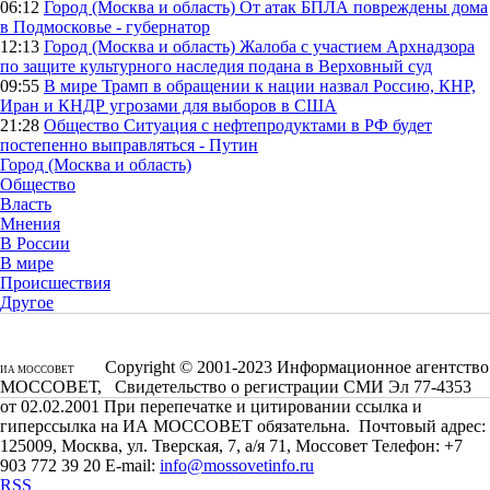
06:12
Город (Москва и область)
От атак БПЛА повреждены дома
в Подмосковье - губернатор
12:13
Город (Москва и область)
Жалоба с участием Архнадзора
по защите культурного наследия подана в Верховный суд
09:55
В мире
Трамп в обращении к нации назвал Россию, КНР,
Иран и КНДР угрозами для выборов в США
21:28
Общество
Ситуация с нефтепродуктами в РФ будет
постепенно выправляться - Путин
Город (Москва и область)
Общество
Власть
Мнения
В России
В мире
Происшествия
Другое
Copyright © 2001-2023 Информационное агентство
ИА МОССОВЕТ
МОССОВЕТ, Свидетельство о регистрации СМИ Эл 77-4353
от 02.02.2001 При перепечатке и цитировании ссылка и
гиперссылка на ИА МОССОВЕТ обязательна. Почтовый адрес:
125009, Москва, ул. Тверская, 7, а/я 71, Моссовет Телефон: +7
903 772 39 20 E-mail:
info@mossovetinfo.ru
RSS