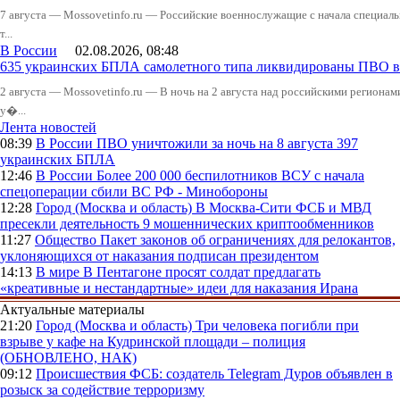
7 августа — Mossovetinfo.ru — Российские военнослужащие с начала специал
т...
В России
02.08.2026, 08:48
635 украинских БПЛА самолетного типа ликвидированы ПВО в 
2 августа — Mossovetinfo.ru — В ночь на 2 августа над российскими регион
у�...
Лента новостей
08:39
В России
ПВО уничтожили за ночь на 8 августа 397
украинских БПЛА
12:46
В России
Более 200 000 беспилотников ВСУ с начала
спецоперации сбили ВС РФ - Минобороны
12:28
Город (Москва и область)
В Москва-Сити ФСБ и МВД
пресекли деятельность 9 мошеннических криптообменников
11:27
Общество
Пакет законов об ограничениях для релокантов,
уклоняющихся от наказания подписан президентом
14:13
В мире
В Пентагоне просят солдат предлагать
«креативные и нестандартные» идеи для наказания Ирана
Актуальные материалы
21:20
Город (Москва и область)
Три человека погибли при
взрыве у кафе на Кудринской площади – полиция
(ОБНОВЛЕНО, НАК)
09:12
Происшествия
ФСБ: создатель Telegram Дуров объявлен в
розыск за содействие терроризму