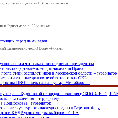
ами дежурными средствами ПВО перехвачены и
я в Черном море, в 130 милях от
стоящих перед ними задач
ховный Главнокомандующий Вооружёнными
, уклоняющихся от наказания подписан президентом
е и нестандартные» идеи для наказания Ирана
и после атаки беспилотников в Московской области – губернатор
ы имеют активные долговые обязательства - ОКБ
рованы ПВО в ночь на 2 августа, - Минобороны
ве у кафе на Кудринской площади – полиция (ОБНОВЛЕНО, НА
розыск за содействие терроризму
в Подмосковье - губернатор
о защите культурного наследия подана в Верховный суд
 Иран и КНДР угрозами для выборов в США
енно выправляться - Путин