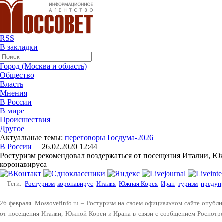
RSS
В закладки
Город (Москва и область)
Общество
Власть
Мнения
В России
В мире
Происшествия
Другое
Актуальные темы:
переговоры
Госдума-2026
В России
26.02.2020 12:44
Ростуризм рекомендовал воздержаться от посещения Италии, Ю
коронавируса
Теги:
Ростуризм
коронавирус
Италия
Южная Корея
Иран
туризм
предуп
26 февраля. Mossovefinfo.ru – Ростуризм на своем официальном сайте опуб
от посещения Италии, Южной Кореи и Ирана в связи с сообщением Роспотр