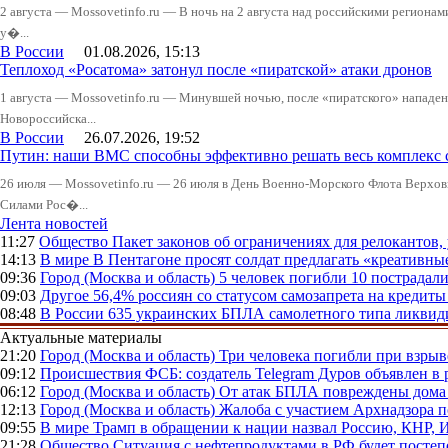
2 августа — Mossovetinfo.ru — В ночь на 2 августа над российскими регион
у�...
В России
01.08.2026, 15:13
Теплоход «Росатома» затонул после «пиратской» атаки дронов
1 августа — Mossovetinfo.ru — Минувшей ночью, после «пиратского» нападени
Новороссийска...
В России
26.07.2026, 19:52
Путин: наши ВМС способны эффективно решать весь комплекс 
26 июля — Mossovetinfo.ru — 26 июля в День Военно-Морского Флота Вер
Силами Рос�...
Лента новостей
11:27
Общество
Пакет законов об ограничениях для релокантов
14:13
В мире
В Пентагоне просят солдат предлагать «креативны
09:36
Город (Москва и область)
5 человек погибли 10 пострадал
09:03
Другое
56,4% россиян со статусом самозапрета на кредит
08:48
В России
635 украинских БПЛА самолетного типа ликвиди
Актуальные материалы
21:20
Город (Москва и область)
Три человека погибли при взры
09:12
Происшествия
ФСБ: создатель Telegram Дуров объявлен в 
06:12
Город (Москва и область)
От атак БПЛА повреждены дома 
12:13
Город (Москва и область)
Жалоба с участием Архнадзора п
09:55
В мире
Трамп в обращении к нации назвал Россию, КНР,
21:28
Общество
Ситуация с нефтепродуктами в РФ будет постеп