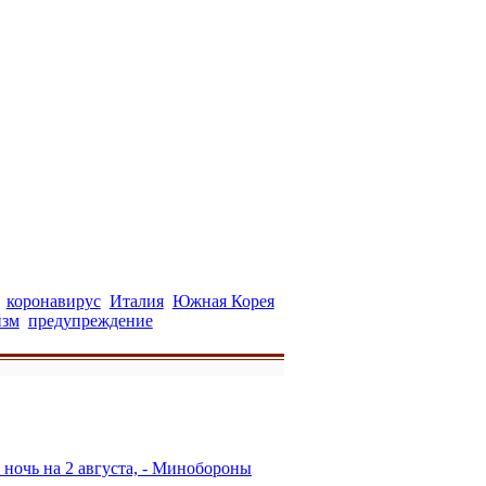
коронавирус
Италия
Южная Корея
изм
предупреждение
ночь на 2 августа, - Минобороны