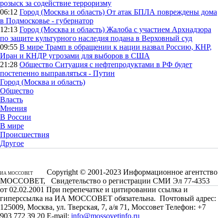
розыск за содействие терроризму
06:12
Город (Москва и область)
От атак БПЛА повреждены дома
в Подмосковье - губернатор
12:13
Город (Москва и область)
Жалоба с участием Архнадзора
по защите культурного наследия подана в Верховный суд
09:55
В мире
Трамп в обращении к нации назвал Россию, КНР,
Иран и КНДР угрозами для выборов в США
21:28
Общество
Ситуация с нефтепродуктами в РФ будет
постепенно выправляться - Путин
Город (Москва и область)
Общество
Власть
Мнения
В России
В мире
Происшествия
Другое
Copyright © 2001-2023 Информационное агентство
ИА МОССОВЕТ
МОССОВЕТ, Свидетельство о регистрации СМИ Эл 77-4353
от 02.02.2001 При перепечатке и цитировании ссылка и
гиперссылка на ИА МОССОВЕТ обязательна. Почтовый адрес:
125009, Москва, ул. Тверская, 7, а/я 71, Моссовет Телефон: +7
903 772 39 20 E-mail:
info@mossovetinfo.ru