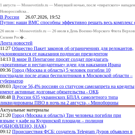
1 августа — Mossovetinfo.ru — Минувшей ночью, после «пиратского» нападени
Новороссийска...
В России
26.07.2026, 19:52
Путин: наши ВМС способны эффективно решать весь комплекс 
26 июля — Mossovetinfo.ru — 26 июля в День Военно-Морского Флота Вер
Силами Рос�...
Лента новостей
11:27
Общество
Пакет законов об ограничениях для релокантов,
уклоняющихся от наказания подписан президентом
14:13
В мире
В Пентагоне просят солдат предлагать
«креативные и нестандартные» идеи для наказания Ирана
09:36
Город (Москва и область)
5 человек погибли 10
пострадали после атаки беспилотников в Московской области –
губернатор
09:03
Другое
56,4% россиян со статусом самозапрета на кредиты
имеют активные долговые обязательства - ОКБ
08:48
В России
635 украинских БПЛА самолетного типа
ликвидированы ПВО в ночь на 2 августа, - Минобороны
Актуальные материалы
21:20
Город (Москва и область)
Три человека погибли при
взрыве у кафе на Кудринской площади – полиция
(ОБНОВЛЕНО, НАК)
09:12
Происшествия
ФСБ: создатель Telegram Дуров объявлен в