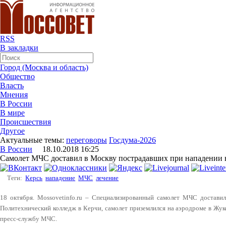
RSS
В закладки
Город (Москва и область)
Общество
Власть
Мнения
В России
В мире
Происшествия
Другое
Актуальные темы:
переговоры
Госдума-2026
В России
18.10.2018 16:25
Самолет МЧС доставил в Москву пострадавших при нападении 
Теги:
Керсь
нападение
МЧС
лечение
18 октября. Mossovetinfo.ru – Специализированный самолет МЧС достави
Политехнический колледж в Керчи, самолет приземлился на аэродроме в Жу
пресс-службу МЧС.