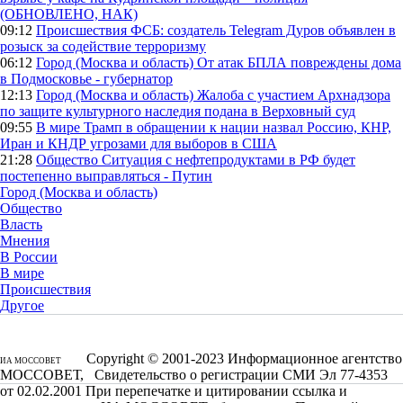
(ОБНОВЛЕНО, НАК)
09:12
Происшествия
ФСБ: создатель Telegram Дуров объявлен в
розыск за содействие терроризму
06:12
Город (Москва и область)
От атак БПЛА повреждены дома
в Подмосковье - губернатор
12:13
Город (Москва и область)
Жалоба с участием Архнадзора
по защите культурного наследия подана в Верховный суд
09:55
В мире
Трамп в обращении к нации назвал Россию, КНР,
Иран и КНДР угрозами для выборов в США
21:28
Общество
Ситуация с нефтепродуктами в РФ будет
постепенно выправляться - Путин
Город (Москва и область)
Общество
Власть
Мнения
В России
В мире
Происшествия
Другое
Copyright © 2001-2023 Информационное агентство
ИА МОССОВЕТ
МОССОВЕТ, Свидетельство о регистрации СМИ Эл 77-4353
от 02.02.2001 При перепечатке и цитировании ссылка и