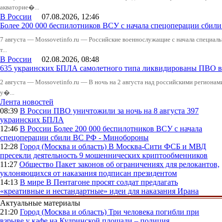
акваторие�...
В России
07.08.2026, 12:46
Более 200 000 беспилотников ВСУ с начала спецоперации сби
7 августа — Mossovetinfo.ru — Российские военнослужащие с начала специал
т...
В России
02.08.2026, 08:48
635 украинских БПЛА самолетного типа ликвидированы ПВО в 
2 августа — Mossovetinfo.ru — В ночь на 2 августа над российскими регион
у�...
Лента новостей
08:39
В России
ПВО уничтожили за ночь на 8 августа 397
украинских БПЛА
12:46
В России
Более 200 000 беспилотников ВСУ с начала
спецоперации сбили ВС РФ - Минобороны
12:28
Город (Москва и область)
В Москва-Сити ФСБ и МВД
пресекли деятельность 9 мошеннических криптообменников
11:27
Общество
Пакет законов об ограничениях для релокантов,
уклоняющихся от наказания подписан президентом
14:13
В мире
В Пентагоне просят солдат предлагать
«креативные и нестандартные» идеи для наказания Ирана
Актуальные материалы
21:20
Город (Москва и область)
Три человека погибли при
взрыве у кафе на Кудринской площади – полиция