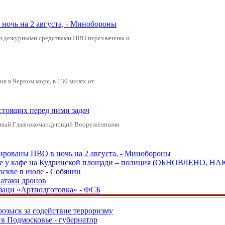
ночь на 2 августа, - Минобороны
ами дежурными средствами ПВО перехвачены и
я в Черном море, в 130 милях от
стоящих перед ними задач
ховный Главнокомандующий Вооружёнными
рованы ПВО в ночь на 2 августа, - Минобороны
ве у кафе на Кудринской площади – полиция (ОБНОВЛЕНО, НА
оскве в июле - Собянин
 атаки дронов
заци «Артподготовка» - ФСБ
розыск за содействие терроризму
в Подмосковье - губернатор