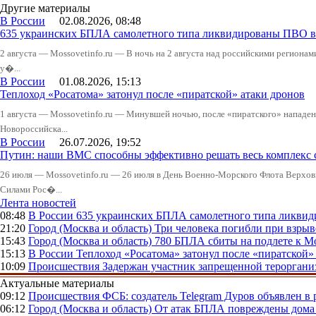
Другие материалы
В России
02.08.2026, 08:48
635 украинских БПЛА самолетного типа ликвидированы ПВО в 
2 августа — Mossovetinfo.ru — В ночь на 2 августа над российскими регион
у�...
В России
01.08.2026, 15:13
Теплоход «Росатома» затонул после «пиратской» атаки дронов
1 августа — Mossovetinfo.ru — Минувшей ночью, после «пиратского» нападени
Новороссийска...
В России
26.07.2026, 19:52
Путин: наши ВМС способны эффективно решать весь комплекс 
26 июля — Mossovetinfo.ru — 26 июля в День Военно-Морского Флота Вер
Силами Рос�...
Лента новостей
08:48
В России
635 украинских БПЛА самолетного типа ликвиди
21:20
Город (Москва и область)
Три человека погибли при взры
15:43
Город (Москва и область)
780 БПЛА сбиты на подлете к М
15:13
В России
Теплоход «Росатома» затонул после «пиратской»
10:09
Происшествия
Задержан участник запрещенной тероргани
Актуальные материалы
09:12
Происшествия
ФСБ: создатель Telegram Дуров объявлен в 
06:12
Город (Москва и область)
От атак БПЛА повреждены дома 