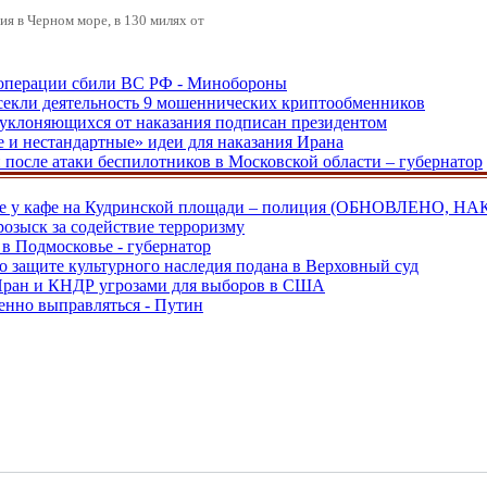
я в Черном море, в 130 милях от
ецоперации сбили ВС РФ - Минобороны
екли деятельность 9 мошеннических криптообменников
, уклоняющихся от наказания подписан президентом
е и нестандартные» идеи для наказания Ирана
и после атаки беспилотников в Московской области – губернатор
ве у кафе на Кудринской площади – полиция (ОБНОВЛЕНО, НА
розыск за содействие терроризму
в Подмосковье - губернатор
о защите культурного наследия подана в Верховный суд
 Иран и КНДР угрозами для выборов в США
енно выправляться - Путин