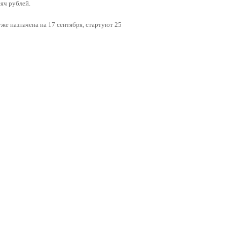
сяч рублей.
же назначена на 17 сентября, стартуют 25