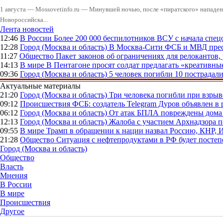
1 августа — Mossovetinfo.ru — Минувшей ночью, после «пиратского» нападени
Новороссийска...
Лента новостей
12:46
В России
Более 200 000 беспилотников ВСУ с начала сп
12:28
Город (Москва и область)
В Москва-Сити ФСБ и МВД прес
11:27
Общество
Пакет законов об ограничениях для релокантов
14:13
В мире
В Пентагоне просят солдат предлагать «креативны
09:36
Город (Москва и область)
5 человек погибли 10 пострадал
Актуальные материалы
21:20
Город (Москва и область)
Три человека погибли при взры
09:12
Происшествия
ФСБ: создатель Telegram Дуров объявлен в 
06:12
Город (Москва и область)
От атак БПЛА повреждены дома 
12:13
Город (Москва и область)
Жалоба с участием Архнадзора п
09:55
В мире
Трамп в обращении к нации назвал Россию, КНР,
21:28
Общество
Ситуация с нефтепродуктами в РФ будет постеп
Город (Москва и область)
Общество
Власть
Мнения
В России
В мире
Происшествия
Другое