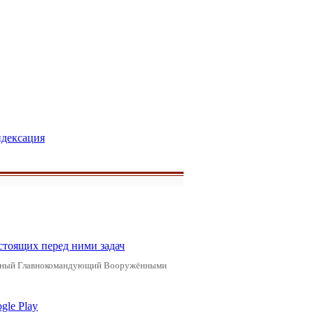
дексация
стоящих перед ними задач
ховный Главнокомандующий Вооружёнными
gle Play