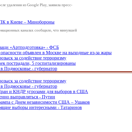
е удаления из Google Play, заявила пресс-
ВПК в Киеве – Минобороны
рмационных каналах сообщило, что минувшей
заци «Артподготовка» - ФСБ
опасности объявлен в Москве на выходные из-за жары
розыск за содействие терроризму
ек пострадали, 5 госпитализированы
в Подмосковье - губернатор
розыск за содействие терроризму
в Подмосковье - губернатор
 Иран и КНДР угрозами для выборов в США
енно выправляться - Путин
Трампа с Днем независимости США – Ушаков
тоящие выборы интересными - Татаринов