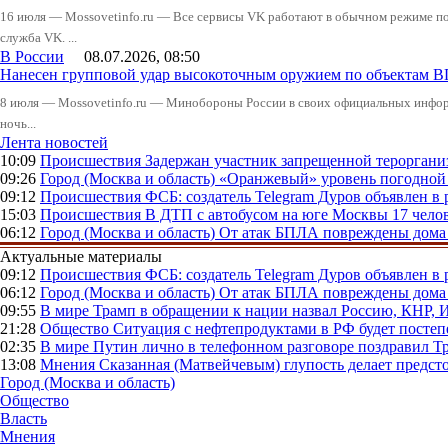
16 июля — Mossovetinfo.ru — Все сервисы VK работают в обычном режиме посл
служба VK. ...
В России
08.07.2026, 08:50
Нанесен групповой удар высокоточным оружием по объектам 
8 июля — Mossovetinfo.ru — Минобороны России в своих официальных инфо
ночь...
Лента новостей
10:09
Происшествия
Задержан участник запрещенной тероргани
09:26
Город (Москва и область)
«Оранжевый» уровень погодной 
09:12
Происшествия
ФСБ: создатель Telegram Дуров объявлен в 
15:03
Происшествия
В ДТП с автобусом на юге Москвы 17 челов
06:12
Город (Москва и область)
От атак БПЛА повреждены дома 
Актуальные материалы
09:12
Происшествия
ФСБ: создатель Telegram Дуров объявлен в 
06:12
Город (Москва и область)
От атак БПЛА повреждены дома 
09:55
В мире
Трамп в обращении к нации назвал Россию, КНР,
21:28
Общество
Ситуация с нефтепродуктами в РФ будет постеп
02:35
В мире
Путин лично в телефонном разговоре поздравил 
13:08
Мнения
Сказанная (Матвейчевым) глупость делает предс
Город (Москва и область)
Общество
Власть
Мнения