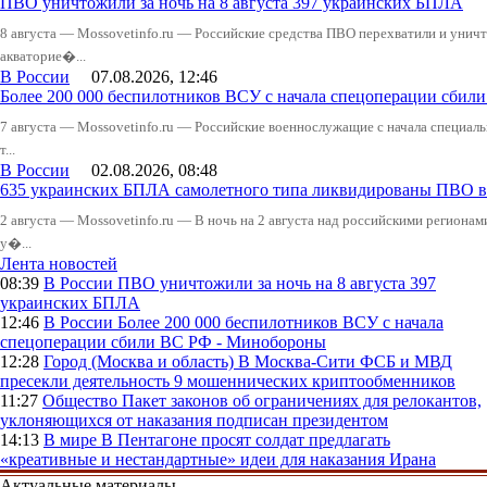
ПВО уничтожили за ночь на 8 августа 397 украинских БПЛА
8 августа — Mossovetinfo.ru — Российские средства ПВО перехватили и уничт
акваторие�...
В России
07.08.2026, 12:46
Более 200 000 беспилотников ВСУ с начала спецоперации сби
7 августа — Mossovetinfo.ru — Российские военнослужащие с начала специал
т...
В России
02.08.2026, 08:48
635 украинских БПЛА самолетного типа ликвидированы ПВО в 
2 августа — Mossovetinfo.ru — В ночь на 2 августа над российскими регион
у�...
Лента новостей
08:39
В России
ПВО уничтожили за ночь на 8 августа 397
украинских БПЛА
12:46
В России
Более 200 000 беспилотников ВСУ с начала
спецоперации сбили ВС РФ - Минобороны
12:28
Город (Москва и область)
В Москва-Сити ФСБ и МВД
пресекли деятельность 9 мошеннических криптообменников
11:27
Общество
Пакет законов об ограничениях для релокантов,
уклоняющихся от наказания подписан президентом
14:13
В мире
В Пентагоне просят солдат предлагать
«креативные и нестандартные» идеи для наказания Ирана
Актуальные материалы