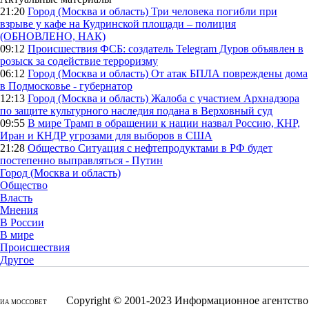
21:20
Город (Москва и область)
Три человека погибли при
взрыве у кафе на Кудринской площади – полиция
(ОБНОВЛЕНО, НАК)
09:12
Происшествия
ФСБ: создатель Telegram Дуров объявлен в
розыск за содействие терроризму
06:12
Город (Москва и область)
От атак БПЛА повреждены дома
в Подмосковье - губернатор
12:13
Город (Москва и область)
Жалоба с участием Архнадзора
по защите культурного наследия подана в Верховный суд
09:55
В мире
Трамп в обращении к нации назвал Россию, КНР,
Иран и КНДР угрозами для выборов в США
21:28
Общество
Ситуация с нефтепродуктами в РФ будет
постепенно выправляться - Путин
Город (Москва и область)
Общество
Власть
Мнения
В России
В мире
Происшествия
Другое
Copyright © 2001-2023 Информационное агентство
ИА МОССОВЕТ