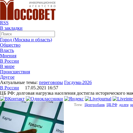
RSS
В закладки
Город (Москва и область)
Общество
Власть
Мнения
В России
В мире
Происшествия
Другое
Актуальные темы:
переговоры
Госдума-2026
В России
17.05.2021 16:57
ЦБ РФ: долговая нагрузка населения достигла исторического м
Теги:
Центробанк
ЦБ РФ
долги
к