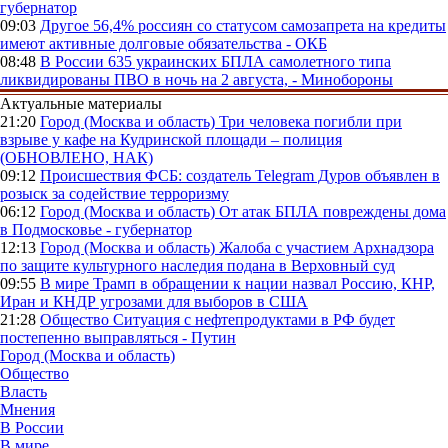
губернатор
09:03
Другое
56,4% россиян со статусом самозапрета на кредиты
имеют активные долговые обязательства - ОКБ
08:48
В России
635 украинских БПЛА самолетного типа
ликвидированы ПВО в ночь на 2 августа, - Минобороны
Актуальные материалы
21:20
Город (Москва и область)
Три человека погибли при
взрыве у кафе на Кудринской площади – полиция
(ОБНОВЛЕНО, НАК)
09:12
Происшествия
ФСБ: создатель Telegram Дуров объявлен в
розыск за содействие терроризму
06:12
Город (Москва и область)
От атак БПЛА повреждены дома
в Подмосковье - губернатор
12:13
Город (Москва и область)
Жалоба с участием Архнадзора
по защите культурного наследия подана в Верховный суд
09:55
В мире
Трамп в обращении к нации назвал Россию, КНР,
Иран и КНДР угрозами для выборов в США
21:28
Общество
Ситуация с нефтепродуктами в РФ будет
постепенно выправляться - Путин
Город (Москва и область)
Общество
Власть
Мнения
В России
В мире