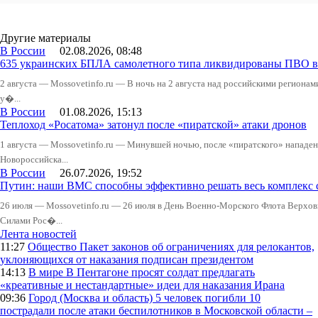
Другие материалы
В России
02.08.2026, 08:48
635 украинских БПЛА самолетного типа ликвидированы ПВО в 
2 августа — Mossovetinfo.ru — В ночь на 2 августа над российскими регион
у�...
В России
01.08.2026, 15:13
Теплоход «Росатома» затонул после «пиратской» атаки дронов
1 августа — Mossovetinfo.ru — Минувшей ночью, после «пиратского» нападени
Новороссийска...
В России
26.07.2026, 19:52
Путин: наши ВМС способны эффективно решать весь комплекс 
26 июля — Mossovetinfo.ru — 26 июля в День Военно-Морского Флота Вер
Силами Рос�...
Лента новостей
11:27
Общество
Пакет законов об ограничениях для релокантов,
уклоняющихся от наказания подписан президентом
14:13
В мире
В Пентагоне просят солдат предлагать
«креативные и нестандартные» идеи для наказания Ирана
09:36
Город (Москва и область)
5 человек погибли 10
пострадали после атаки беспилотников в Московской области –