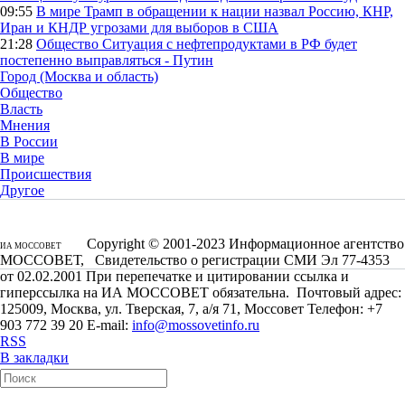
09:55
В мире
Трамп в обращении к нации назвал Россию, КНР,
Иран и КНДР угрозами для выборов в США
21:28
Общество
Ситуация с нефтепродуктами в РФ будет
постепенно выправляться - Путин
Город (Москва и область)
Общество
Власть
Мнения
В России
В мире
Происшествия
Другое
Copyright © 2001-2023 Информационное агентство
ИА МОССОВЕТ
МОССОВЕТ, Свидетельство о регистрации СМИ Эл 77-4353
от 02.02.2001 При перепечатке и цитировании ссылка и
гиперссылка на ИА МОССОВЕТ обязательна. Почтовый адрес:
125009, Москва, ул. Тверская, 7, а/я 71, Моссовет Телефон: +7
903 772 39 20 E-mail:
info@mossovetinfo.ru
RSS
В закладки