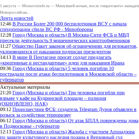
1 августа — Mossovetinfo.ru — Минувшей ночью, после «пиратского» нападени
Новороссийска...
Лента новостей
12:46
В России
Более 200 000 беспилотников ВСУ с начала
спецоперации сбили ВС РФ - Минобороны
12:28
Город (Москва и область)
В Москва-Сити ФСБ и МВД
пресекли деятельность 9 мошеннических криптообменников
11:27
Общество
Пакет законов об ограничениях для релокантов,
уклоняющихся от наказания подписан президентом
14:13
В мире
В Пентагоне просят солдат предлагать
«креативные и нестандартные» идеи для наказания Ирана
09:36
Город (Москва и область)
5 человек погибли 10
пострадали после атаки беспилотников в Московской области –
губернатор
Актуальные материалы
21:20
Город (Москва и область)
Три человека погибли при
взрыве у кафе на Кудринской площади – полиция
(ОБНОВЛЕНО, НАК)
09:12
Происшествия
ФСБ: создатель Telegram Дуров объявлен в
розыск за содействие терроризму
06:12
Город (Москва и область)
От атак БПЛА повреждены дома
в Подмосковье - губернатор
12:13
Город (Москва и область)
Жалоба с участием Архнадзора
по защите культурного наследия подана в Верховный суд