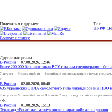
Поделиться с друзьями:
Теги:
ЦБ РФ
Це
Возврат к списку
Другие материалы
В России
07.08.2026, 12:46
Более 200 000 беспилотников ВСУ с начала спецоперации сби
7 августа — Mossovetinfo.ru — Российские военнослужащие с начала специал
т...
В России
02.08.2026, 08:48
635 украинских БПЛА самолетного типа ликвидированы ПВО в 
2 августа — Mossovetinfo.ru — В ночь на 2 августа над российскими регион
у�...
В России
01.08.2026, 15:13
Теплоход «Росатома» затонул после «пиратской» атаки дронов