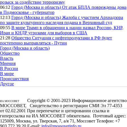
розыск за содействие терроризму
06:12
Город (Москва и область)
От атак БПЛА повреждены дома
в Подмосковье - губернатор
12:13
Город (Москва и область)
Жалоба с участием Архнадзора
по защите культурного наследия подана в Верховный суд
09:55
В мире
Трамп в обращении к нации назвал Россию, КНР,
Иран и КНДР угрозами для выборов в США
21:28
Общество
Ситуация с нефтепродуктами в РФ будет
постепенно выправляться - Путин
Город (Москва и область)
Общество
Власть
Мнения
В России
В мире
Происшествия
Другое
Copyright © 2001-2023 Информационное агентство
ИА МОССОВЕТ
МОССОВЕТ, Свидетельство о регистрации СМИ Эл 77-4353
от 02.02.2001 При перепечатке и цитировании ссылка и
гиперссылка на ИА МОССОВЕТ обязательна. Почтовый адрес:
125009, Москва, ул. Тверская, 7, а/я 71, Моссовет Телефон: +7
903 772 39 20 E-mail:
info@mossovetinfo.ru