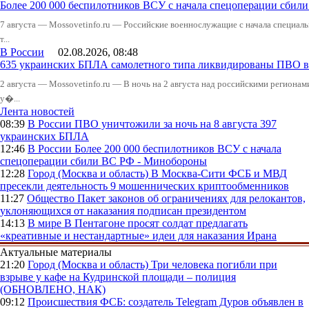
Более 200 000 беспилотников ВСУ с начала спецоперации сби
7 августа — Mossovetinfo.ru — Российские военнослужащие с начала специал
т...
В России
02.08.2026, 08:48
635 украинских БПЛА самолетного типа ликвидированы ПВО в 
2 августа — Mossovetinfo.ru — В ночь на 2 августа над российскими регион
у�...
Лента новостей
08:39
В России
ПВО уничтожили за ночь на 8 августа 397
украинских БПЛА
12:46
В России
Более 200 000 беспилотников ВСУ с начала
спецоперации сбили ВС РФ - Минобороны
12:28
Город (Москва и область)
В Москва-Сити ФСБ и МВД
пресекли деятельность 9 мошеннических криптообменников
11:27
Общество
Пакет законов об ограничениях для релокантов,
уклоняющихся от наказания подписан президентом
14:13
В мире
В Пентагоне просят солдат предлагать
«креативные и нестандартные» идеи для наказания Ирана
Актуальные материалы
21:20
Город (Москва и область)
Три человека погибли при
взрыве у кафе на Кудринской площади – полиция
(ОБНОВЛЕНО, НАК)
09:12
Происшествия
ФСБ: создатель Telegram Дуров объявлен в