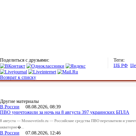
Поделиться с друзьями:
Теги:
ЦБ РФ
Це
Возврат к списку
Другие материалы
В России
08.08.2026, 08:39
ПВО уничтожили за ночь на 8 августа 397 украинских БПЛА
8 августа — Mossovetinfo.ru — Российские средства ПВО перехватили и уничт
акваторие�...
В России
07.08.2026, 12:46