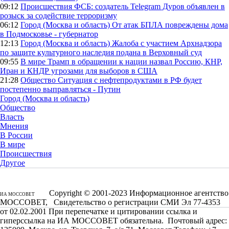
09:12
Происшествия
ФСБ: создатель Telegram Дуров объявлен в
розыск за содействие терроризму
06:12
Город (Москва и область)
От атак БПЛА повреждены дома
в Подмосковье - губернатор
12:13
Город (Москва и область)
Жалоба с участием Архнадзора
по защите культурного наследия подана в Верховный суд
09:55
В мире
Трамп в обращении к нации назвал Россию, КНР,
Иран и КНДР угрозами для выборов в США
21:28
Общество
Ситуация с нефтепродуктами в РФ будет
постепенно выправляться - Путин
Город (Москва и область)
Общество
Власть
Мнения
В России
В мире
Происшествия
Другое
Copyright © 2001-2023 Информационное агентство
ИА МОССОВЕТ
МОССОВЕТ, Свидетельство о регистрации СМИ Эл 77-4353
от 02.02.2001 При перепечатке и цитировании ссылка и
гиперссылка на ИА МОССОВЕТ обязательна. Почтовый адрес: