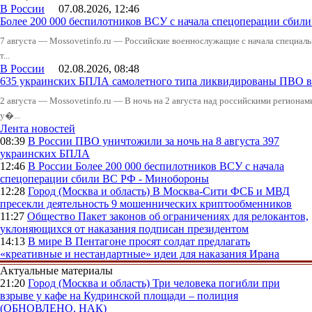
В России
07.08.2026, 12:46
Более 200 000 беспилотников ВСУ с начала спецоперации сби
7 августа — Mossovetinfo.ru — Российские военнослужащие с начала специал
т...
В России
02.08.2026, 08:48
635 украинских БПЛА самолетного типа ликвидированы ПВО в 
2 августа — Mossovetinfo.ru — В ночь на 2 августа над российскими регион
у�...
Лента новостей
08:39
В России
ПВО уничтожили за ночь на 8 августа 397
украинских БПЛА
12:46
В России
Более 200 000 беспилотников ВСУ с начала
спецоперации сбили ВС РФ - Минобороны
12:28
Город (Москва и область)
В Москва-Сити ФСБ и МВД
пресекли деятельность 9 мошеннических криптообменников
11:27
Общество
Пакет законов об ограничениях для релокантов,
уклоняющихся от наказания подписан президентом
14:13
В мире
В Пентагоне просят солдат предлагать
«креативные и нестандартные» идеи для наказания Ирана
Актуальные материалы
21:20
Город (Москва и область)
Три человека погибли при
взрыве у кафе на Кудринской площади – полиция
(ОБНОВЛЕНО, НАК)