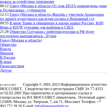
розыск за содействие терроризму
06:12
Город (Москва и область)
От атак БПЛА повреждены дома
в Подмосковье - губернатор
12:13
Город (Москва и область)
Жалоба с участием Архнадзора
по защите культурного наследия подана в Верховный суд
09:55
В мире
Трамп в обращении к нации назвал Россию, КНР,
Иран и КНДР угрозами для выборов в США
21:28
Общество
Ситуация с нефтепродуктами в РФ будет
постепенно выправляться - Путин
Город (Москва и область)
Общество
Власть
Мнения
В России
В мире
Происшествия
Другое
Copyright © 2001-2023 Информационное агентство
ИА МОССОВЕТ
МОССОВЕТ, Свидетельство о регистрации СМИ Эл 77-4353
от 02.02.2001 При перепечатке и цитировании ссылка и
гиперссылка на ИА МОССОВЕТ обязательна. Почтовый адрес:
125009, Москва, ул. Тверская, 7, а/я 71, Моссовет Телефон: +7
903 772 39 20 E-mail:
info@mossovetinfo.ru