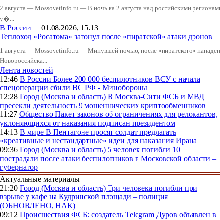
2 августа — Mossovetinfo.ru — В ночь на 2 августа над российскими регион
у�...
В России
01.08.2026, 15:13
Теплоход «Росатома» затонул после «пиратской» атаки дронов
1 августа — Mossovetinfo.ru — Минувшей ночью, после «пиратского» нападени
Новороссийска...
Лента новостей
12:46
В России
Более 200 000 беспилотников ВСУ с начала
спецоперации сбили ВС РФ - Минобороны
12:28
Город (Москва и область)
В Москва-Сити ФСБ и МВД
пресекли деятельность 9 мошеннических криптообменников
11:27
Общество
Пакет законов об ограничениях для релокантов,
уклоняющихся от наказания подписан президентом
14:13
В мире
В Пентагоне просят солдат предлагать
«креативные и нестандартные» идеи для наказания Ирана
09:36
Город (Москва и область)
5 человек погибли 10
пострадали после атаки беспилотников в Московской области –
губернатор
Актуальные материалы
21:20
Город (Москва и область)
Три человека погибли при
взрыве у кафе на Кудринской площади – полиция
(ОБНОВЛЕНО, НАК)
09:12
Происшествия
ФСБ: создатель Telegram Дуров объявлен в