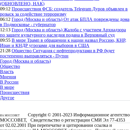
(ОБНОВЛЕНО, НАК)
09:12
Происшествия
ФСБ: создатель Telegram Дуров объявлен в
розыск за содействие терроризму
06:12
Город (Москва и область)
От атак БПЛА повреждены дома
в Подмосковье - губернатор
12:13
Город (Москва и область)
Жалоба с участием Архнадзора
по защите культурного наследия подана в Верховный суд
09:55
В мире
Трамп в обращении к нации назвал Россию, КНР,
Иран и КНДР угрозами для выборов в США
21:28
Общество
Ситуация с нефтепродуктами в РФ будет
постепенно выправляться - Путин
Город (Москва и область)
Общество
Власть
Мнения
В России
В мире
Происшествия
Другое
Copyright © 2001-2023 Информационное агентство
ИА МОССОВЕТ
МОССОВЕТ, Свидетельство о регистрации СМИ Эл 77-4353
от 02.02.2001 При перепечатке и цитировании ссылка и