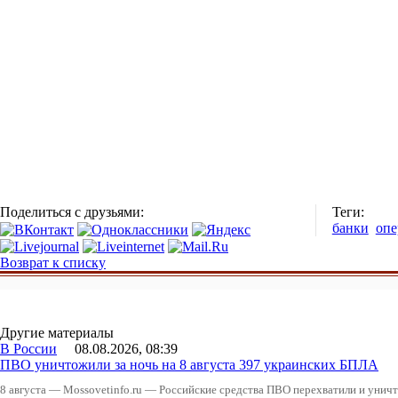
Поделиться с друзьями:
Теги:
банки
опе
Возврат к списку
Другие материалы
В России
08.08.2026, 08:39
ПВО уничтожили за ночь на 8 августа 397 украинских БПЛА
8 августа — Mossovetinfo.ru — Российские средства ПВО перехватили и уничт