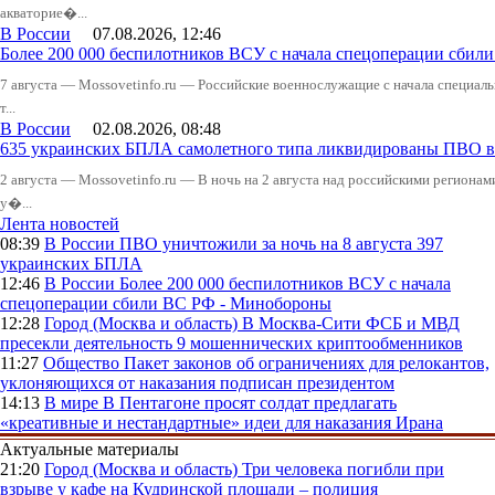
акваторие�...
В России
07.08.2026, 12:46
Более 200 000 беспилотников ВСУ с начала спецоперации сби
7 августа — Mossovetinfo.ru — Российские военнослужащие с начала специал
т...
В России
02.08.2026, 08:48
635 украинских БПЛА самолетного типа ликвидированы ПВО в 
2 августа — Mossovetinfo.ru — В ночь на 2 августа над российскими регион
у�...
Лента новостей
08:39
В России
ПВО уничтожили за ночь на 8 августа 397
украинских БПЛА
12:46
В России
Более 200 000 беспилотников ВСУ с начала
спецоперации сбили ВС РФ - Минобороны
12:28
Город (Москва и область)
В Москва-Сити ФСБ и МВД
пресекли деятельность 9 мошеннических криптообменников
11:27
Общество
Пакет законов об ограничениях для релокантов,
уклоняющихся от наказания подписан президентом
14:13
В мире
В Пентагоне просят солдат предлагать
«креативные и нестандартные» идеи для наказания Ирана
Актуальные материалы
21:20
Город (Москва и область)
Три человека погибли при
взрыве у кафе на Кудринской площади – полиция