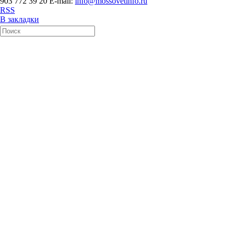
903 772 39 20 E-mail:
info@mossovetinfo.ru
RSS
В закладки