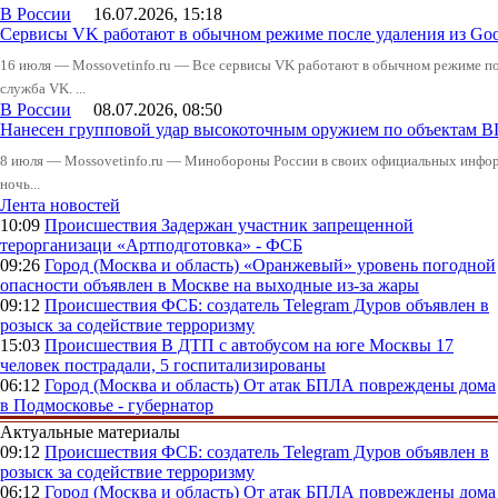
В России
16.07.2026, 15:18
Сервисы VK работают в обычном режиме после удаления из Goo
16 июля — Mossovetinfo.ru — Все сервисы VK работают в обычном режиме посл
служба VK. ...
В России
08.07.2026, 08:50
Нанесен групповой удар высокоточным оружием по объектам 
8 июля — Mossovetinfo.ru — Минобороны России в своих официальных инфо
ночь...
Лента новостей
10:09
Происшествия
Задержан участник запрещенной
терорганизаци «Артподготовка» - ФСБ
09:26
Город (Москва и область)
«Оранжевый» уровень погодной
опасности объявлен в Москве на выходные из-за жары
09:12
Происшествия
ФСБ: создатель Telegram Дуров объявлен в
розыск за содействие терроризму
15:03
Происшествия
В ДТП с автобусом на юге Москвы 17
человек пострадали, 5 госпитализированы
06:12
Город (Москва и область)
От атак БПЛА повреждены дома
в Подмосковье - губернатор
Актуальные материалы
09:12
Происшествия
ФСБ: создатель Telegram Дуров объявлен в
розыск за содействие терроризму
06:12
Город (Москва и область)
От атак БПЛА повреждены дома