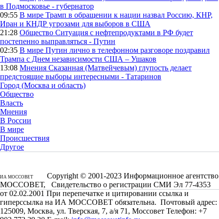
в Подмосковье - губернатор
09:55
В мире
Трамп в обращении к нации назвал Россию, КНР,
Иран и КНДР угрозами для выборов в США
21:28
Общество
Ситуация с нефтепродуктами в РФ будет
постепенно выправляться - Путин
02:35
В мире
Путин лично в телефонном разговоре поздравил
Трампа с Днем независимости США – Ушаков
13:08
Мнения
Сказанная (Матвейчевым) глупость делает
предстоящие выборы интересными - Татаринов
Город (Москва и область)
Общество
Власть
Мнения
В России
В мире
Происшествия
Другое
Copyright © 2001-2023 Информационное агентство
ИА МОССОВЕТ
МОССОВЕТ, Свидетельство о регистрации СМИ Эл 77-4353
от 02.02.2001 При перепечатке и цитировании ссылка и
гиперссылка на ИА МОССОВЕТ обязательна. Почтовый адрес:
125009, Москва, ул. Тверская, 7, а/я 71, Моссовет Телефон: +7