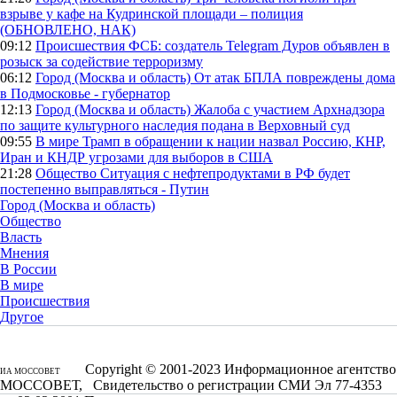
взрыве у кафе на Кудринской площади – полиция
(ОБНОВЛЕНО, НАК)
09:12
Происшествия
ФСБ: создатель Telegram Дуров объявлен в
розыск за содействие терроризму
06:12
Город (Москва и область)
От атак БПЛА повреждены дома
в Подмосковье - губернатор
12:13
Город (Москва и область)
Жалоба с участием Архнадзора
по защите культурного наследия подана в Верховный суд
09:55
В мире
Трамп в обращении к нации назвал Россию, КНР,
Иран и КНДР угрозами для выборов в США
21:28
Общество
Ситуация с нефтепродуктами в РФ будет
постепенно выправляться - Путин
Город (Москва и область)
Общество
Власть
Мнения
В России
В мире
Происшествия
Другое
Copyright © 2001-2023 Информационное агентство
ИА МОССОВЕТ
МОССОВЕТ, Свидетельство о регистрации СМИ Эл 77-4353