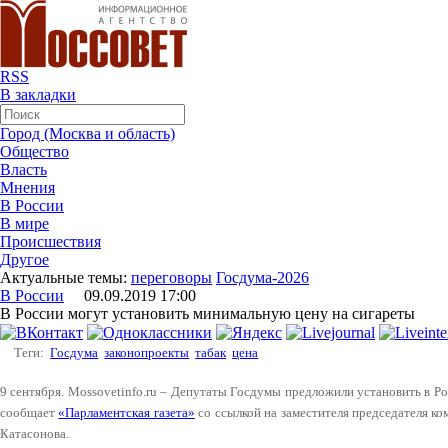
RSS
В закладки
Город (Москва и область)
Общество
Власть
Мнения
В России
В мире
Происшествия
Другое
Актуальные темы:
переговоры
Госдума-2026
В России
09.09.2019 17:00
В России могут установить минимальную цену на сигареты
Теги:
Госдума
законопроекты
табак
цена
9 сентября. Mossovetinfo.ru – Депутаты Госдумы предложили установить в Р
сообщает
«Парламентская газета»
со ссылкой на заместителя председателя к
Катасонова.