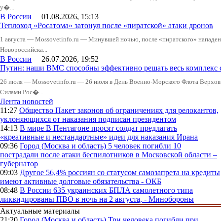
у�...
В России
01.08.2026, 15:13
Теплоход «Росатома» затонул после «пиратской» атаки дронов
1 августа — Mossovetinfo.ru — Минувшей ночью, после «пиратского» нападени
Новороссийска...
В России
26.07.2026, 19:52
Путин: наши ВМС способны эффективно решать весь комплекс 
26 июля — Mossovetinfo.ru — 26 июля в День Военно-Морского Флота Вер
Силами Рос�...
Лента новостей
11:27
Общество
Пакет законов об ограничениях для релокантов,
уклоняющихся от наказания подписан президентом
14:13
В мире
В Пентагоне просят солдат предлагать
«креативные и нестандартные» идеи для наказания Ирана
09:36
Город (Москва и область)
5 человек погибли 10
пострадали после атаки беспилотников в Московской области –
губернатор
09:03
Другое
56,4% россиян со статусом самозапрета на кредиты
имеют активные долговые обязательства - ОКБ
08:48
В России
635 украинских БПЛА самолетного типа
ликвидированы ПВО в ночь на 2 августа, - Минобороны
Актуальные материалы
21:20
Город (Москва и область)
Три человека погибли при