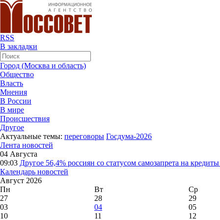
RSS
В закладки
Город (Москва и область)
Общество
Власть
Мнения
В России
В мире
Происшествия
Другое
Актуальные темы:
переговоры
Госдума-2026
Лента новостей
04 Августа
09:03
Другое
56,4% россиян со статусом самозапрета на кредит
Календарь новостей
Август 2026
Пн
Вт
Ср
27
28
29
03
04
05
10
11
12