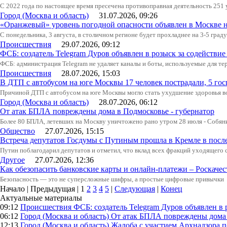
С 2022 года по настоящее время пресечена противоправная деятельность 251
Город (Москва и область)
31.07.2026, 09:26
«Оранжевый» уровень погодной опасности объявлен в Москве н
С понедельника, 3 августа, в столичном регионе будет прохладнее на 3-5 град
Происшествия
29.07.2026, 09:12
ФСБ: создатель Telegram Дуров объявлен в розыск за содействие
ФСБ: администрация Telegram не удаляет каналы и боты, используемые для тер
Происшествия
28.07.2026, 15:03
В ДТП с автобусом на юге Москвы 17 человек пострадали, 5 го
Причиной ДТП с автобусом на юге Москвы могло стать ухудшение здоровья в
Город (Москва и область)
28.07.2026, 06:12
От атак БПЛА повреждены дома в Подмосковье - губернатор
Более 80 БПЛА, летевших на Москву уничтожено рано утром 28 июля - Собян
Общество
27.07.2026, 15:15
Встреча депутатов Госдумы с Путиным прошла в Кремле в посл
Путин поблагодарил депутатов и отметил, что вклад всех фракций уходящего
Другое
27.07.2026, 12:36
Как обезопасить банковские карты и онлайн-платежи – Роскачес
Безопасность — это не суперсложные шифры, а простые цифровые привычки
Начало | Предыдущая |
1
2
3
4
5
|
Следующая
|
Конец
Актуальные материалы
09:12
Происшествия
ФСБ: создатель Telegram Дуров объявлен в 
06:12
Город (Москва и область)
От атак БПЛА повреждены дома 
12:13
Город (Москва и область)
Жалоба с участием Архнадзора п