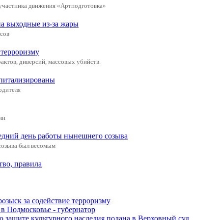
 участника движения «Артподготовка»
а выходные из-за жары
усов
 терроризму
актов, диверсий, массовых убийств.
спитализированы
одителя
ин
едний день работы нынешнего созыва
 созыва был весомым
тво, правила
розыск за содействие терроризму
в Подмосковье - губернатор
о защите культурного наследия подана в Верховный суд