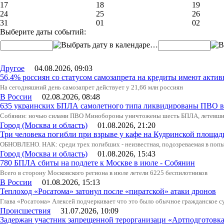
17
18
19
24
25
26
31
01
02
Выберите даты событий:
…
Другое
04.08.2026, 09:03
56,4% россиян со статусом самозапрета на кредиты имеют актив
На сегодняшний день самозапрет действует у 21,66 млн россиян
В России
02.08.2026, 08:48
635 украинских БПЛА самолетного типа ликвидированы ПВО в 
Собянин: ночью силами ПВО Минобороны уничтожены шесть БПЛА, летевши
Город (Москва и область)
01.08.2026, 21:20
Три человека погибли при взрыве у кафе на Кудринской пло
ОБНОВЛЕНО. НАК: среди трех погибших - неизвестная, подозреваемая в попыт
Город (Москва и область)
01.08.2026, 15:43
780 БПЛА сбиты на подлете к Москве в июле - Собянин
Всего в сторону Московского региона в июле летели 6225 беспилотников
В России
01.08.2026, 15:13
Теплоход «Росатома» затонул после «пиратской» атаки дронов
Глава «Росатома» Алексей подчеркивает что это было обычное гражданское с
Происшествия
31.07.2026, 10:09
Задержан участник запрещенной терорганизаци «Артподготовк