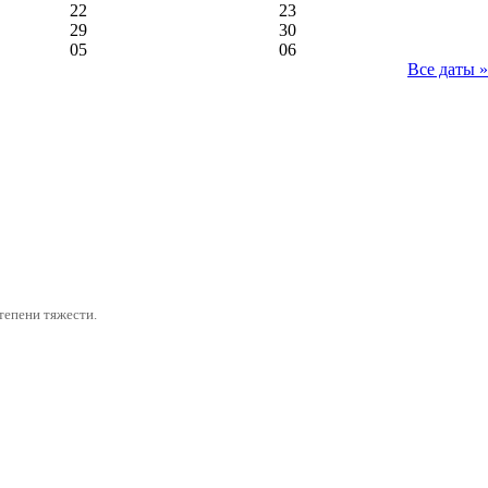
22
23
29
30
05
06
Все даты »
тепени тяжести.