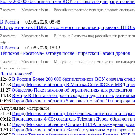
Более 200 000 беспилотников ВСУ с начала спецоперации сби
7 августа — Mossovetinfo.ru — Российские военнослужащие с начала специал
т...
В России
02.08.2026, 08:48
635 украинских БПЛА самолетного типа ликвидированы ПВО в 
2 августа — Mossovetinfo.ru — В ночь на 2 августа над российскими регион
у�...
В России
01.08.2026, 15:13
Теплоход «Росатома» затонул после «пиратской» атаки дронов
1 августа — Mossovetinfo.ru — Минувшей ночью, после «пиратского» нападени
Новороссийска...
Лента новостей
12:46
В России
Более 200 000 беспилотников ВСУ с начала сп
12:28
Город (Москва и область)
В Москва-Сити ФСБ и МВД прес
11:27
Общество
Пакет законов об ограничениях для релокантов
14:13
В мире
В Пентагоне просят солдат предлагать «креативны
09:36
Город (Москва и область)
5 человек погибли 10 пострадал
Актуальные материалы
21:20
Город (Москва и область)
Три человека погибли при взры
09:12
Происшествия
ФСБ: создатель Telegram Дуров объявлен в 
06:12
Город (Москва и область)
От атак БПЛА повреждены дома 
12:13
Город (Москва и область)
Жалоба с участием Архнадзора п