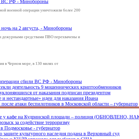
ли ВС РФ - Минобороны
ьной военной операции уничтожили более 200
ночь на 2 августа, - Минобороны
ами дежурными средствами ПВО перехвачены и
я в Черном море, в 130 милях от
ецоперации сбили ВС РФ - Минобороны
екли деятельность 9 мошеннических криптообменников
, уклоняющихся от наказания подписан президентом
е и нестандартные» идеи для наказания Ирана
и после атаки беспилотников в Московской области – губернатор
ве у кафе на Кудринской площади – полиция (ОБНОВЛЕНО, НА
розыск за содействие терроризму
в Подмосковье - губернатор
о защите культурного наследия подана в Верховный суд