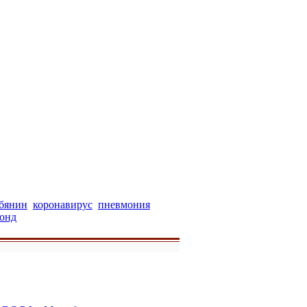
бянин
коронавирус
пневмония
онд