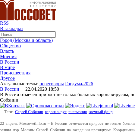
RSS
В закладки
Город (Москва и область)
Общество
Власть
Мнения
В России
В мире
Происшествия
Другое
Актуальные темы:
переговоры
Госдума-2026
В России
22.04.2020 18:50
В России отмечен прирост не только больных коронавирусом, н
Собянин
Теги:
Сергей Собянин
коронавирус
пневмония
коечный фонд
22 апреля. Mossovetinfo.ru – В России отмечается прирост не только боль
заявил мэр Москвы Сергей Собянин на заседании президиума Координацио