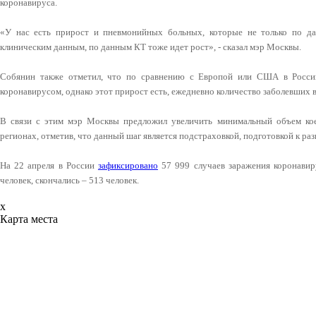
коронавируса.
«У нас есть прирост и пневмонийных больных, которые не только по д
клиническим данным, по данным КТ тоже идет рост», - сказал мэр Москвы.
Собянин также отметил, что по сравнению с Европой или США в Росси
коронавирусом, однако этот прирост есть, ежедневно количество заболевших в
В связи с этим мэр Москвы предложил увеличить минимальный объем ко
регионах, отметив, что данный шаг является подстраховкой, подготовкой к р
На 22 апреля в России
зафиксировано
57 999 случаев заражения коронавир
человек, скончались – 513 человек.
x
Карта места