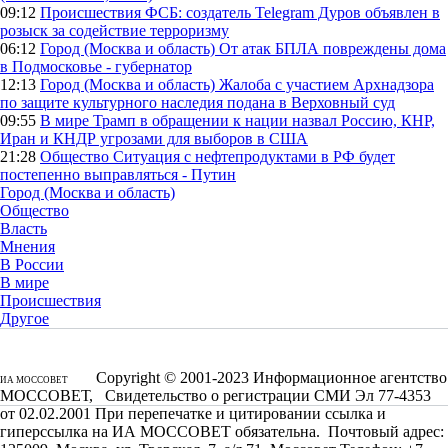
09:12
Происшествия
ФСБ: создатель Telegram Дуров объявлен в
розыск за содействие терроризму
06:12
Город (Москва и область)
От атак БПЛА повреждены дома
в Подмосковье - губернатор
12:13
Город (Москва и область)
Жалоба с участием Архнадзора
по защите культурного наследия подана в Верховный суд
09:55
В мире
Трамп в обращении к нации назвал Россию, КНР,
Иран и КНДР угрозами для выборов в США
21:28
Общество
Ситуация с нефтепродуктами в РФ будет
постепенно выправляться - Путин
Город (Москва и область)
Общество
Власть
Мнения
В России
В мире
Происшествия
Другое
Copyright © 2001-2023 Информационное агентство
ИА МОССОВЕТ
МОССОВЕТ, Свидетельство о регистрации СМИ Эл 77-4353
от 02.02.2001 При перепечатке и цитировании ссылка и
гиперссылка на ИА МОССОВЕТ обязательна. Почтовый адрес: