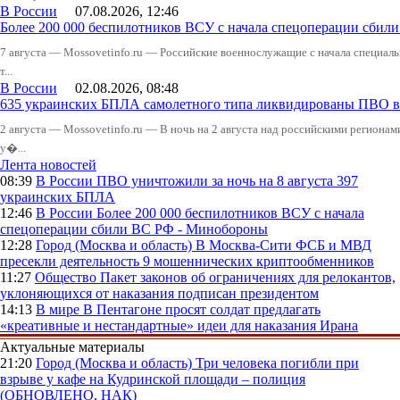
В России
07.08.2026, 12:46
Более 200 000 беспилотников ВСУ с начала спецоперации сби
7 августа — Mossovetinfo.ru — Российские военнослужащие с начала специал
т...
В России
02.08.2026, 08:48
635 украинских БПЛА самолетного типа ликвидированы ПВО в 
2 августа — Mossovetinfo.ru — В ночь на 2 августа над российскими регион
у�...
Лента новостей
08:39
В России
ПВО уничтожили за ночь на 8 августа 397
украинских БПЛА
12:46
В России
Более 200 000 беспилотников ВСУ с начала
спецоперации сбили ВС РФ - Минобороны
12:28
Город (Москва и область)
В Москва-Сити ФСБ и МВД
пресекли деятельность 9 мошеннических криптообменников
11:27
Общество
Пакет законов об ограничениях для релокантов,
уклоняющихся от наказания подписан президентом
14:13
В мире
В Пентагоне просят солдат предлагать
«креативные и нестандартные» идеи для наказания Ирана
Актуальные материалы
21:20
Город (Москва и область)
Три человека погибли при
взрыве у кафе на Кудринской площади – полиция
(ОБНОВЛЕНО, НАК)