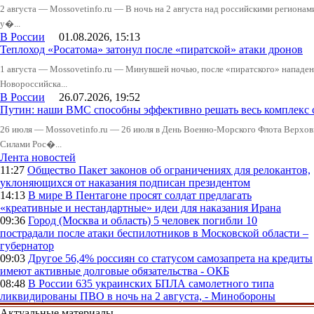
2 августа — Mossovetinfo.ru — В ночь на 2 августа над российскими регион
у�...
В России
01.08.2026, 15:13
Теплоход «Росатома» затонул после «пиратской» атаки дронов
1 августа — Mossovetinfo.ru — Минувшей ночью, после «пиратского» нападени
Новороссийска...
В России
26.07.2026, 19:52
Путин: наши ВМС способны эффективно решать весь комплекс 
26 июля — Mossovetinfo.ru — 26 июля в День Военно-Морского Флота Вер
Силами Рос�...
Лента новостей
11:27
Общество
Пакет законов об ограничениях для релокантов,
уклоняющихся от наказания подписан президентом
14:13
В мире
В Пентагоне просят солдат предлагать
«креативные и нестандартные» идеи для наказания Ирана
09:36
Город (Москва и область)
5 человек погибли 10
пострадали после атаки беспилотников в Московской области –
губернатор
09:03
Другое
56,4% россиян со статусом самозапрета на кредиты
имеют активные долговые обязательства - ОКБ
08:48
В России
635 украинских БПЛА самолетного типа
ликвидированы ПВО в ночь на 2 августа, - Минобороны
Актуальные материалы