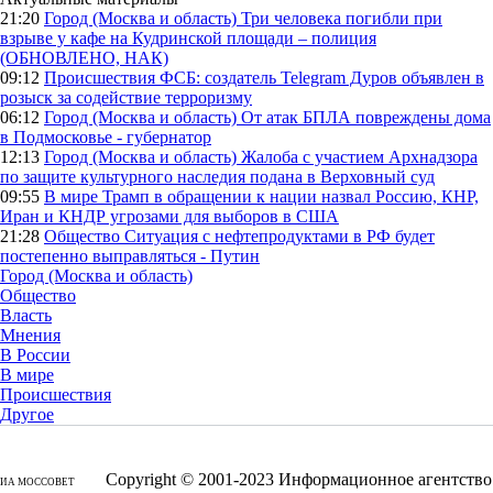
21:20
Город (Москва и область)
Три человека погибли при
взрыве у кафе на Кудринской площади – полиция
(ОБНОВЛЕНО, НАК)
09:12
Происшествия
ФСБ: создатель Telegram Дуров объявлен в
розыск за содействие терроризму
06:12
Город (Москва и область)
От атак БПЛА повреждены дома
в Подмосковье - губернатор
12:13
Город (Москва и область)
Жалоба с участием Архнадзора
по защите культурного наследия подана в Верховный суд
09:55
В мире
Трамп в обращении к нации назвал Россию, КНР,
Иран и КНДР угрозами для выборов в США
21:28
Общество
Ситуация с нефтепродуктами в РФ будет
постепенно выправляться - Путин
Город (Москва и область)
Общество
Власть
Мнения
В России
В мире
Происшествия
Другое
Copyright © 2001-2023 Информационное агентство
ИА МОССОВЕТ