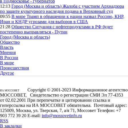
в Подмосковье - губернатор
12:13
Город (Москва и область)
Жалоба с участием Архнадзора
по защите культурного наследия подана в Верховный суд
09:55
В мире
Трамп в обращении к нации назвал Россию, КНР,
Иран и КНДР угрозами для выборов в США
21:28
Общество
Ситуация с нефтепродуктами в РФ будет
постепенно выправляться - Путин
Город (Москва и область)
Общество
Власть
Мнения
В России
В мире
Происшествия
Другое
Copyright © 2001-2023 Информационное агентство
ИА МОССОВЕТ
МОССОВЕТ, Свидетельство о регистрации СМИ Эл 77-4353
от 02.02.2001 При перепечатке и цитировании ссылка и
гиперссылка на ИА МОССОВЕТ обязательна. Почтовый адрес:
125009, Москва, ул. Тверская, 7, а/я 71, Моссовет Телефон: +7
903 772 39 20 E-mail:
info@mossovetinfo.ru
RSS
В закладки