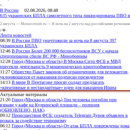
т...
В России
02.08.2026, 08:48
635 украинских БПЛА самолетного типа ликвидированы ПВО в 
2 августа — Mossovetinfo.ru — В ночь на 2 августа над российскими регион
у�...
Лента новостей
08:39
В России
ПВО уничтожили за ночь на 8 августа 397
украинских БПЛА
12:46
В России
Более 200 000 беспилотников ВСУ с начала
спецоперации сбили ВС РФ - Минобороны
12:28
Город (Москва и область)
В Москва-Сити ФСБ и МВД
пресекли деятельность 9 мошеннических криптообменников
11:27
Общество
Пакет законов об ограничениях для релокантов,
уклоняющихся от наказания подписан президентом
14:13
В мире
В Пентагоне просят солдат предлагать
«креативные и нестандартные» идеи для наказания Ирана
Актуальные материалы
21:20
Город (Москва и область)
Три человека погибли при
взрыве у кафе на Кудринской площади – полиция
(ОБНОВЛЕНО, НАК)
09:12
Происшествия
ФСБ: создатель Telegram Дуров объявлен в
розыск за содействие терроризму
06:12
Город (Москва и область)
От атак БПЛА повреждены дома