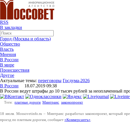
RSS
В закладки
Город (Москва и область)
Общество
Власть
Мнения
В России
В мире
Происшествия
Другое
Актуальные темы:
переговоры
Госдума-2026
В России
18.07.2019 09:38
В России ведут штрафы до 10 тысяч рублей за неоплаченный пр
Теги:
платные дороги
Минтранс
законопроект
18 июля. Mossovetinfo.ru – Минтранс разработал законопроект, который пр
проезд по платным дорогам, сообщает
«Коммерсантъ»
.