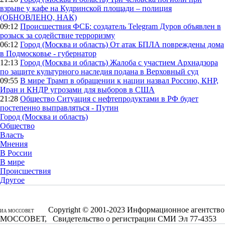
взрыве у кафе на Кудринской площади – полиция
(ОБНОВЛЕНО, НАК)
09:12
Происшествия
ФСБ: создатель Telegram Дуров объявлен в
розыск за содействие терроризму
06:12
Город (Москва и область)
От атак БПЛА повреждены дома
в Подмосковье - губернатор
12:13
Город (Москва и область)
Жалоба с участием Архнадзора
по защите культурного наследия подана в Верховный суд
09:55
В мире
Трамп в обращении к нации назвал Россию, КНР,
Иран и КНДР угрозами для выборов в США
21:28
Общество
Ситуация с нефтепродуктами в РФ будет
постепенно выправляться - Путин
Город (Москва и область)
Общество
Власть
Мнения
В России
В мире
Происшествия
Другое
Copyright © 2001-2023 Информационное агентство
ИА МОССОВЕТ
МОССОВЕТ, Свидетельство о регистрации СМИ Эл 77-4353