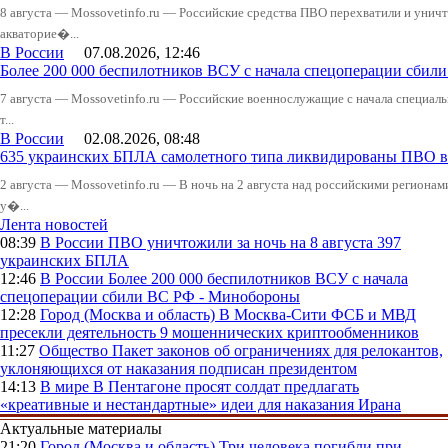
8 августа — Mossovetinfo.ru — Российские средства ПВО перехватили и уничт
акваторие�...
В России
07.08.2026, 12:46
Более 200 000 беспилотников ВСУ с начала спецоперации сби
7 августа — Mossovetinfo.ru — Российские военнослужащие с начала специал
т...
В России
02.08.2026, 08:48
635 украинских БПЛА самолетного типа ликвидированы ПВО в 
2 августа — Mossovetinfo.ru — В ночь на 2 августа над российскими регион
у�...
Лента новостей
08:39
В России
ПВО уничтожили за ночь на 8 августа 397
украинских БПЛА
12:46
В России
Более 200 000 беспилотников ВСУ с начала
спецоперации сбили ВС РФ - Минобороны
12:28
Город (Москва и область)
В Москва-Сити ФСБ и МВД
пресекли деятельность 9 мошеннических криптообменников
11:27
Общество
Пакет законов об ограничениях для релокантов,
уклоняющихся от наказания подписан президентом
14:13
В мире
В Пентагоне просят солдат предлагать
«креативные и нестандартные» идеи для наказания Ирана
Актуальные материалы
21:20
Город (Москва и область)
Три человека погибли при