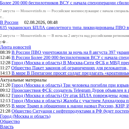
Более 200 000 беспилотников ВСУ с начала спецоперации сби
7 августа — Mossovetinfo.ru — Российские военнослужащие с начала специал
т...
В России
02.08.2026, 08:48
635 украинских БПЛА самолетного типа ликвидированы ПВО в 
2 августа — Mossovetinfo.ru — В ночь на 2 августа над российскими регион
у�...
Лента новостей
08:39
В России
ПВО уничтожили за ночь на 8 августа 397 укр
12:46
В России
Более 200 000 беспилотников ВСУ с начала сп
12:28
Город (Москва и область)
В Москва-Сити ФСБ и МВД прес
11:27
Общество
Пакет законов об ограничениях для релокантов
14:13
В мире
В Пентагоне просят солдат предлагать «креативны
Актуальные материалы
21:20
Город (Москва и область)
Три человека погибли при взры
09:12
Происшествия
ФСБ: создатель Telegram Дуров объявлен в 
06:12
Город (Москва и область)
От атак БПЛА повреждены дома 
12:13
Город (Москва и область)
Жалоба с участием Архнадзора п
09:55
В мире
Трамп в обращении к нации назвал Россию, КНР,
21:28
Общество
Ситуация с нефтепродуктами в РФ будет постеп
Город (Москва и область)
Общество
Власть