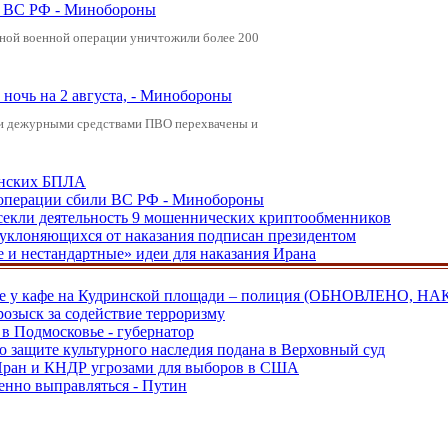
ли ВС РФ - Минобороны
ьной военной операции уничтожили более 200
ночь на 2 августа, - Минобороны
ами дежурными средствами ПВО перехвачены и
аинских БПЛА
ецоперации сбили ВС РФ - Минобороны
екли деятельность 9 мошеннических криптообменников
, уклоняющихся от наказания подписан президентом
е и нестандартные» идеи для наказания Ирана
ве у кафе на Кудринской площади – полиция (ОБНОВЛЕНО, НА
розыск за содействие терроризму
в Подмосковье - губернатор
о защите культурного наследия подана в Верховный суд
 Иран и КНДР угрозами для выборов в США
енно выправляться - Путин