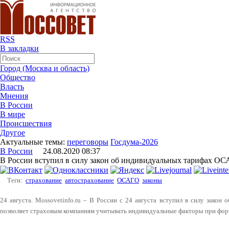
RSS
В закладки
Город (Москва и область)
Общество
Власть
Мнения
В России
В мире
Происшествия
Другое
Актуальные темы:
переговоры
Госдума-2026
В России
24.08.2020 08:37
В России вступил в силу закон об индивидуальных тарифах О
Теги:
страхование
автострахование
ОСАГО
законы
24 августа. Mossovetinfo.ru – В России с 24 августа вступил в силу зако
позволяет страховым компаниям учитывать индивидуальные факторы при фор