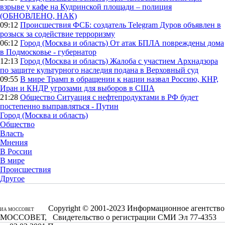
взрыве у кафе на Кудринской площади – полиция
(ОБНОВЛЕНО, НАК)
09:12
Происшествия
ФСБ: создатель Telegram Дуров объявлен в
розыск за содействие терроризму
06:12
Город (Москва и область)
От атак БПЛА повреждены дома
в Подмосковье - губернатор
12:13
Город (Москва и область)
Жалоба с участием Архнадзора
по защите культурного наследия подана в Верховный суд
09:55
В мире
Трамп в обращении к нации назвал Россию, КНР,
Иран и КНДР угрозами для выборов в США
21:28
Общество
Ситуация с нефтепродуктами в РФ будет
постепенно выправляться - Путин
Город (Москва и область)
Общество
Власть
Мнения
В России
В мире
Происшествия
Другое
Copyright © 2001-2023 Информационное агентство
ИА МОССОВЕТ
МОССОВЕТ, Свидетельство о регистрации СМИ Эл 77-4353