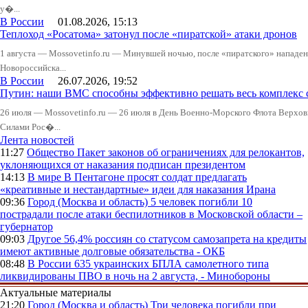
у�...
В России
01.08.2026, 15:13
Теплоход «Росатома» затонул после «пиратской» атаки дронов
1 августа — Mossovetinfo.ru — Минувшей ночью, после «пиратского» нападени
Новороссийска...
В России
26.07.2026, 19:52
Путин: наши ВМС способны эффективно решать весь комплекс 
26 июля — Mossovetinfo.ru — 26 июля в День Военно-Морского Флота Вер
Силами Рос�...
Лента новостей
11:27
Общество
Пакет законов об ограничениях для релокантов,
уклоняющихся от наказания подписан президентом
14:13
В мире
В Пентагоне просят солдат предлагать
«креативные и нестандартные» идеи для наказания Ирана
09:36
Город (Москва и область)
5 человек погибли 10
пострадали после атаки беспилотников в Московской области –
губернатор
09:03
Другое
56,4% россиян со статусом самозапрета на кредиты
имеют активные долговые обязательства - ОКБ
08:48
В России
635 украинских БПЛА самолетного типа
ликвидированы ПВО в ночь на 2 августа, - Минобороны
Актуальные материалы
21:20
Город (Москва и область)
Три человека погибли при