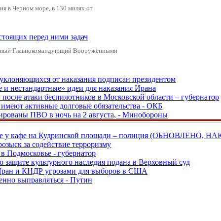
я в Черном море, в 130 милях от
стоящих перед ними задач
ховный Главнокомандующий Вооружёнными
, уклоняющихся от наказания подписан президентом
е и нестандартные» идеи для наказания Ирана
и после атаки беспилотников в Московской области – губернатор
ы имеют активные долговые обязательства - ОКБ
рованы ПВО в ночь на 2 августа, - Минобороны
ве у кафе на Кудринской площади – полиция (ОБНОВЛЕНО, НА
розыск за содействие терроризму
в Подмосковье - губернатор
о защите культурного наследия подана в Верховный суд
 Иран и КНДР угрозами для выборов в США
енно выправляться - Путин