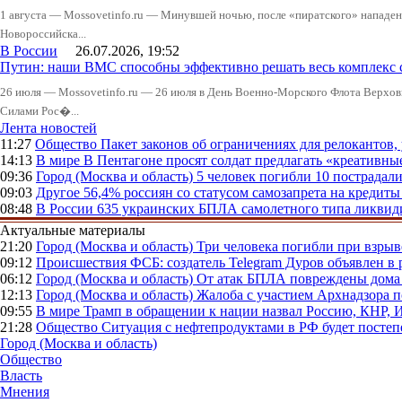
1 августа — Mossovetinfo.ru — Минувшей ночью, после «пиратского» нападени
Новороссийска...
В России
26.07.2026, 19:52
Путин: наши ВМС способны эффективно решать весь комплекс 
26 июля — Mossovetinfo.ru — 26 июля в День Военно-Морского Флота Вер
Силами Рос�...
Лента новостей
11:27
Общество
Пакет законов об ограничениях для релокантов
14:13
В мире
В Пентагоне просят солдат предлагать «креативны
09:36
Город (Москва и область)
5 человек погибли 10 пострадал
09:03
Другое
56,4% россиян со статусом самозапрета на кредит
08:48
В России
635 украинских БПЛА самолетного типа ликвиди
Актуальные материалы
21:20
Город (Москва и область)
Три человека погибли при взры
09:12
Происшествия
ФСБ: создатель Telegram Дуров объявлен в 
06:12
Город (Москва и область)
От атак БПЛА повреждены дома 
12:13
Город (Москва и область)
Жалоба с участием Архнадзора п
09:55
В мире
Трамп в обращении к нации назвал Россию, КНР,
21:28
Общество
Ситуация с нефтепродуктами в РФ будет постеп
Город (Москва и область)
Общество
Власть
Мнения