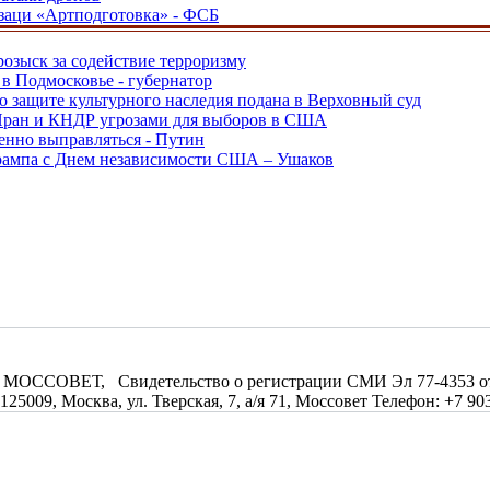
заци «Артподготовка» - ФСБ
розыск за содействие терроризму
в Подмосковье - губернатор
о защите культурного наследия подана в Верховный суд
 Иран и КНДР угрозами для выборов в США
енно выправляться - Путин
Трампа с Днем независимости США – Ушаков
МОССОВЕТ, Свидетельство о регистрации СМИ Эл 77-4353 от 0
09, Москва, ул. Тверская, 7, а/я 71, Моссовет Телефон: +7 903