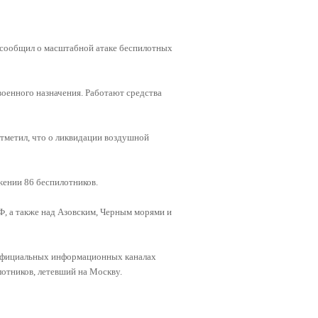
 сообщил о масштабной атаке беспилотных
оенного назначения. Работают средства
отметил, что о ликвидации воздушной
жении 86 беспилотников.
Ф, а также над Азовским, Черным морями и
 официальных информационных каналах
тников, летевший на Москву.