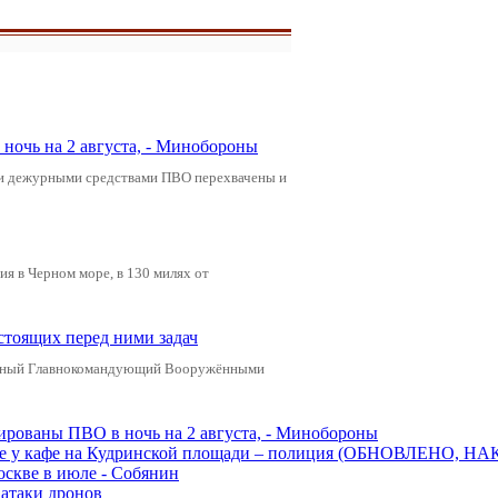
ночь на 2 августа, - Минобороны
ами дежурными средствами ПВО перехвачены и
я в Черном море, в 130 милях от
стоящих перед ними задач
ховный Главнокомандующий Вооружёнными
рованы ПВО в ночь на 2 августа, - Минобороны
ве у кафе на Кудринской площади – полиция (ОБНОВЛЕНО, НА
оскве в июле - Собянин
 атаки дронов