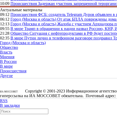
10:09
Происшествия
Задержан участник запрещенной тероргани
Актуальные материалы
09:12
Происшествия
ФСБ: создатель Telegram Дуров объявлен в 
06:12
Город (Москва и область)
От атак БПЛА повреждены дома 
12:13
Город (Москва и область)
Жалоба с участием Архнадзора п
09:55
В мире
Трамп в обращении к нации назвал Россию, КНР,
21:28
Общество
Ситуация с нефтепродуктами в РФ будет постеп
02:35
В мире
Путин лично в телефонном разговоре поздравил 
Город (Москва и область)
Общество
Власть
Мнения
В России
В мире
Происшествия
Другое
Copyright © 2001-2023 Информационное агентство 
ИА МОССОВЕТ
гиперссылка на ИА МОССОВЕТ обязательна. Почтовый адрес: 1250
RSS
В закладки