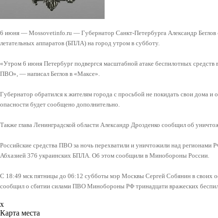
6 июня — Mossovetinfo.ru — Губернатор Санкт-Петербурга Александр Беглов
летательных аппаратов (БПЛА) на город утром в субботу.
«Утром 6 июня Петербург подвергся масштабной атаке беспилотных средств в
ПВО», — написал Беглов в «Максе».
Губернатор обратился к жителям города с просьбой не покидать свои дома и 
опасности будет сообщено дополнительно.
Также глава Ленинградской области Александр Дрозденко сообщил об уничто
Российские средства ПВО за ночь перехватили и уничтожили над регионами Р
Абхазией 376 украинских БПЛА. Об этом сообщили в Минобороны России.
С 18:49 мск пятницы до 06:12 субботы мэр Москвы Сергей Собянин в своих
сообщил о сбитии силами ПВО Минобороны РФ тринадцати вражеских беспило
x
Карта места