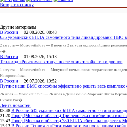
Возврат к списку
Другие материалы
В России
02.08.2026, 08:48
635 украинских БПЛА самолетного типа ликвидированы ПВО в 
2 августа — Mossovetinfo.ru — В ночь на 2 августа над российскими регион
у�...
В России
01.08.2026, 15:13
Теплоход «Росатома» затонул после «пиратской» атаки дронов
1 августа — Mossovetinfo.ru — Минувшей ночью, после «пиратского» нападени
Новороссийска...
В России
26.07.2026, 19:52
Путин: наши ВМС способны эффективно решать весь комплекс 
26 июля — Mossovetinfo.ru — 26 июля в День Военно-Морского Флота Вер
Силами Рос�...
Лента новостей
08:48
В России
635 украинских БПЛА самолетного типа ликвиди
21:20
Город (Москва и область)
Три человека погибли при взры
15:43
Город (Москва и область)
780 БПЛА сбиты на подлете к М
15:13
В России
Теплоход «Росатома» затонул после «пиратской»