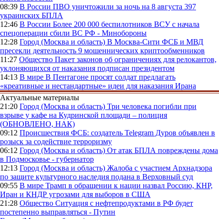
08:39
В России
ПВО уничтожили за ночь на 8 августа 397
украинских БПЛА
12:46
В России
Более 200 000 беспилотников ВСУ с начала
спецоперации сбили ВС РФ - Минобороны
12:28
Город (Москва и область)
В Москва-Сити ФСБ и МВД
пресекли деятельность 9 мошеннических криптообменников
11:27
Общество
Пакет законов об ограничениях для релокантов,
уклоняющихся от наказания подписан президентом
14:13
В мире
В Пентагоне просят солдат предлагать
«креативные и нестандартные» идеи для наказания Ирана
Актуальные материалы
21:20
Город (Москва и область)
Три человека погибли при
взрыве у кафе на Кудринской площади – полиция
(ОБНОВЛЕНО, НАК)
09:12
Происшествия
ФСБ: создатель Telegram Дуров объявлен в
розыск за содействие терроризму
06:12
Город (Москва и область)
От атак БПЛА повреждены дома
в Подмосковье - губернатор
12:13
Город (Москва и область)
Жалоба с участием Архнадзора
по защите культурного наследия подана в Верховный суд
09:55
В мире
Трамп в обращении к нации назвал Россию, КНР,
Иран и КНДР угрозами для выборов в США
21:28
Общество
Ситуация с нефтепродуктами в РФ будет
постепенно выправляться - Путин