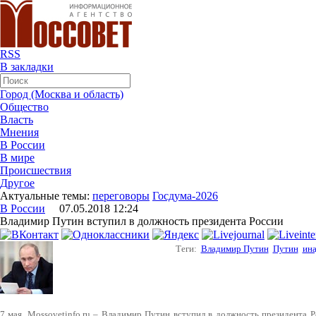
RSS
В закладки
Город (Москва и область)
Общество
Власть
Мнения
В России
В мире
Происшествия
Другое
Актуальные темы:
переговоры
Госдума-2026
В России
07.05.2018 12:24
Владимир Путин вступил в должность президента России
Теги:
Владимир Путин
Путин
ина
7 мая. Mossovetinfo.ru – Владимир Путин вступил в должность президента 