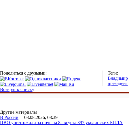
Поделиться с друзьями:
Теги:
Владимир
президент
Возврат к списку
Другие материалы
В России
08.08.2026, 08:39
ПВО уничтожили за ночь на 8 августа 397 украинских БПЛА