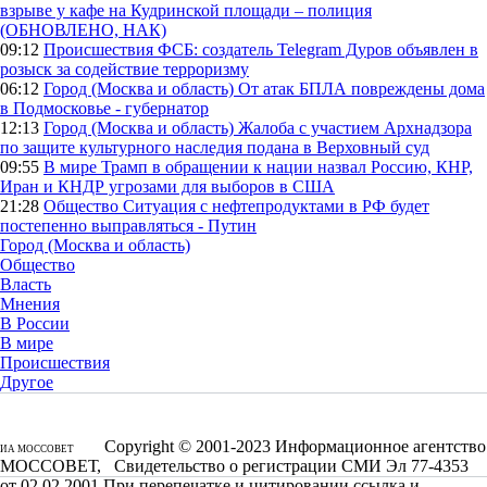
взрыве у кафе на Кудринской площади – полиция
(ОБНОВЛЕНО, НАК)
09:12
Происшествия
ФСБ: создатель Telegram Дуров объявлен в
розыск за содействие терроризму
06:12
Город (Москва и область)
От атак БПЛА повреждены дома
в Подмосковье - губернатор
12:13
Город (Москва и область)
Жалоба с участием Архнадзора
по защите культурного наследия подана в Верховный суд
09:55
В мире
Трамп в обращении к нации назвал Россию, КНР,
Иран и КНДР угрозами для выборов в США
21:28
Общество
Ситуация с нефтепродуктами в РФ будет
постепенно выправляться - Путин
Город (Москва и область)
Общество
Власть
Мнения
В России
В мире
Происшествия
Другое
Copyright © 2001-2023 Информационное агентство
ИА МОССОВЕТ
МОССОВЕТ, Свидетельство о регистрации СМИ Эл 77-4353
от 02.02.2001 При перепечатке и цитировании ссылка и