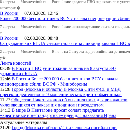
8 августа — Mossovetinfo.ru — Российские средства ПВО перехватили и уничт
акваторие�...
В России
07.08.2026, 12:46
Более 200 000 беспилотников ВСУ с начала спецоперации сби
7 августа — Mossovetinfo.ru — Российские военнослужащие с начала специал
т...
В России
02.08.2026, 08:48
635 украинских БПЛА самолетного типа ликвидированы ПВО в 
2 августа — Mossovetinfo.ru — В ночь на 2 августа над российскими регион
у�...
Лента новостей
08:39
В России
ПВО уничтожили за ночь на 8 августа 397
украинских БПЛА
12:46
В России
Более 200 000 беспилотников ВСУ с начала
спецоперации сбили ВС РФ - Минобороны
12:28
Город (Москва и область)
В Москва-Сити ФСБ и МВД
пресекли деятельность 9 мошеннических криптообменников
11:27
Общество
Пакет законов об ограничениях для релокантов,
уклоняющихся от наказания подписан президентом
14:13
В мире
В Пентагоне просят солдат предлагать
«креативные и нестандартные» идеи для наказания Ирана
Актуальные материалы
21:20
Город (Москва и область)
Три человека погибли при