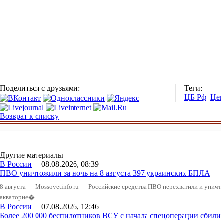
Поделиться с друзьями:
Теги:
ЦБ Рф
Це
Возврат к списку
Другие материалы
В России
08.08.2026, 08:39
ПВО уничтожили за ночь на 8 августа 397 украинских БПЛА
8 августа — Mossovetinfo.ru — Российские средства ПВО перехватили и уничт
акваторие�...
В России
07.08.2026, 12:46
Более 200 000 беспилотников ВСУ с начала спецоперации сби