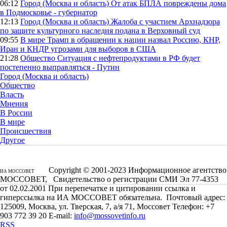
06:12
Город (Москва и область)
От атак БПЛА повреждены дома
в Подмосковье - губернатор
12:13
Город (Москва и область)
Жалоба с участием Архнадзора
по защите культурного наследия подана в Верховный суд
09:55
В мире
Трамп в обращении к нации назвал Россию, КНР,
Иран и КНДР угрозами для выборов в США
21:28
Общество
Ситуация с нефтепродуктами в РФ будет
постепенно выправляться - Путин
Город (Москва и область)
Общество
Власть
Мнения
В России
В мире
Происшествия
Другое
Copyright © 2001-2023 Информационное агентство
ИА МОССОВЕТ
МОССОВЕТ, Свидетельство о регистрации СМИ Эл 77-4353
от 02.02.2001 При перепечатке и цитировании ссылка и
гиперссылка на ИА МОССОВЕТ обязательна. Почтовый адрес:
125009, Москва, ул. Тверская, 7, а/я 71, Моссовет Телефон: +7
903 772 39 20 E-mail:
info@mossovetinfo.ru
RSS