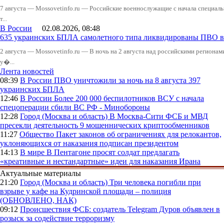
7 августа — Mossovetinfo.ru — Российские военнослужащие с начала специал
т...
В России
02.08.2026, 08:48
635 украинских БПЛА самолетного типа ликвидированы ПВО в 
2 августа — Mossovetinfo.ru — В ночь на 2 августа над российскими регион
у�...
Лента новостей
08:39
В России
ПВО уничтожили за ночь на 8 августа 397
украинских БПЛА
12:46
В России
Более 200 000 беспилотников ВСУ с начала
спецоперации сбили ВС РФ - Минобороны
12:28
Город (Москва и область)
В Москва-Сити ФСБ и МВД
пресекли деятельность 9 мошеннических криптообменников
11:27
Общество
Пакет законов об ограничениях для релокантов,
уклоняющихся от наказания подписан президентом
14:13
В мире
В Пентагоне просят солдат предлагать
«креативные и нестандартные» идеи для наказания Ирана
Актуальные материалы
21:20
Город (Москва и область)
Три человека погибли при
взрыве у кафе на Кудринской площади – полиция
(ОБНОВЛЕНО, НАК)
09:12
Происшествия
ФСБ: создатель Telegram Дуров объявлен в
розыск за содействие терроризму