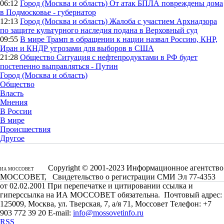
06:12
Город (Москва и область)
От атак БПЛА повреждены дома
в Подмосковье - губернатор
12:13
Город (Москва и область)
Жалоба с участием Архнадзора
по защите культурного наследия подана в Верховный суд
09:55
В мире
Трамп в обращении к нации назвал Россию, КНР,
Иран и КНДР угрозами для выборов в США
21:28
Общество
Ситуация с нефтепродуктами в РФ будет
постепенно выправляться - Путин
Город (Москва и область)
Общество
Власть
Мнения
В России
В мире
Происшествия
Другое
Copyright © 2001-2023 Информационное агентство
ИА МОССОВЕТ
МОССОВЕТ, Свидетельство о регистрации СМИ Эл 77-4353
от 02.02.2001 При перепечатке и цитировании ссылка и
гиперссылка на ИА МОССОВЕТ обязательна. Почтовый адрес:
125009, Москва, ул. Тверская, 7, а/я 71, Моссовет Телефон: +7
903 772 39 20 E-mail:
info@mossovetinfo.ru
RSS