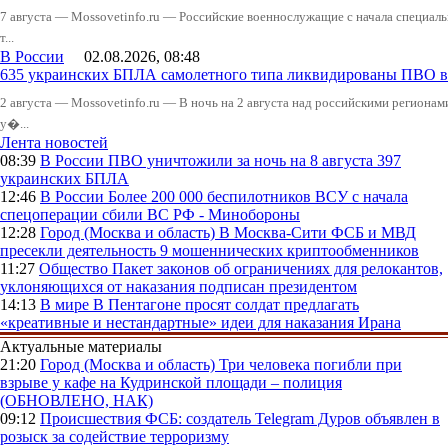
7 августа — Mossovetinfo.ru — Российские военнослужащие с начала специал
т...
В России
02.08.2026, 08:48
635 украинских БПЛА самолетного типа ликвидированы ПВО в 
2 августа — Mossovetinfo.ru — В ночь на 2 августа над российскими регион
у�...
Лента новостей
08:39
В России
ПВО уничтожили за ночь на 8 августа 397
украинских БПЛА
12:46
В России
Более 200 000 беспилотников ВСУ с начала
спецоперации сбили ВС РФ - Минобороны
12:28
Город (Москва и область)
В Москва-Сити ФСБ и МВД
пресекли деятельность 9 мошеннических криптообменников
11:27
Общество
Пакет законов об ограничениях для релокантов,
уклоняющихся от наказания подписан президентом
14:13
В мире
В Пентагоне просят солдат предлагать
«креативные и нестандартные» идеи для наказания Ирана
Актуальные материалы
21:20
Город (Москва и область)
Три человека погибли при
взрыве у кафе на Кудринской площади – полиция
(ОБНОВЛЕНО, НАК)
09:12
Происшествия
ФСБ: создатель Telegram Дуров объявлен в
розыск за содействие терроризму