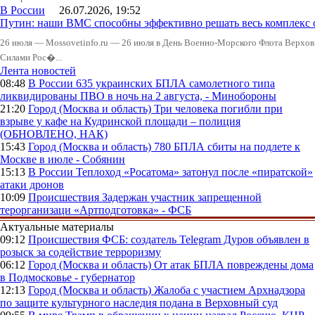
В России
26.07.2026, 19:52
Путин: наши ВМС способны эффективно решать весь комплекс 
26 июля — Mossovetinfo.ru — 26 июля в День Военно-Морского Флота Вер
Силами Рос�...
Лента новостей
08:48
В России
635 украинских БПЛА самолетного типа
ликвидированы ПВО в ночь на 2 августа, - Минобороны
21:20
Город (Москва и область)
Три человека погибли при
взрыве у кафе на Кудринской площади – полиция
(ОБНОВЛЕНО, НАК)
15:43
Город (Москва и область)
780 БПЛА сбиты на подлете к
Москве в июле - Собянин
15:13
В России
Теплоход «Росатома» затонул после «пиратской»
атаки дронов
10:09
Происшествия
Задержан участник запрещенной
терорганизаци «Артподготовка» - ФСБ
Актуальные материалы
09:12
Происшествия
ФСБ: создатель Telegram Дуров объявлен в
розыск за содействие терроризму
06:12
Город (Москва и область)
От атак БПЛА повреждены дома
в Подмосковье - губернатор
12:13
Город (Москва и область)
Жалоба с участием Архнадзора
по защите культурного наследия подана в Верховный суд