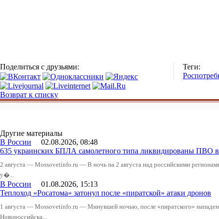
Поделиться с друзьями:
Теги:
Роспотреб
Возврат к списку
Другие материалы
В России
02.08.2026, 08:48
635 украинских БПЛА самолетного типа ликвидированы ПВО в 
2 августа — Mossovetinfo.ru — В ночь на 2 августа над российскими регион
у�...
В России
01.08.2026, 15:13
Теплоход «Росатома» затонул после «пиратской» атаки дронов
1 августа — Mossovetinfo.ru — Минувшей ночью, после «пиратского» нападени
Новороссийска...