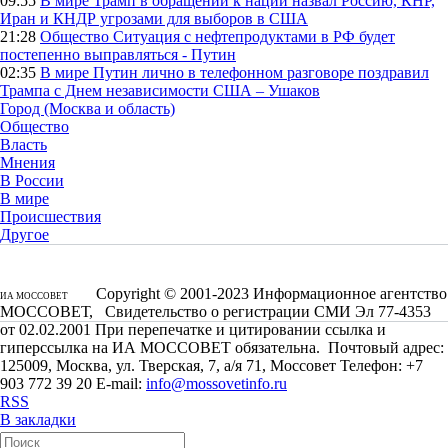
09:55
В мире
Трамп в обращении к нации назвал Россию, КНР,
Иран и КНДР угрозами для выборов в США
21:28
Общество
Ситуация с нефтепродуктами в РФ будет
постепенно выправляться - Путин
02:35
В мире
Путин лично в телефонном разговоре поздравил
Трампа с Днем независимости США – Ушаков
Город (Москва и область)
Общество
Власть
Мнения
В России
В мире
Происшествия
Другое
Copyright © 2001-2023 Информационное агентство
ИА МОССОВЕТ
МОССОВЕТ, Свидетельство о регистрации СМИ Эл 77-4353
от 02.02.2001 При перепечатке и цитировании ссылка и
гиперссылка на ИА МОССОВЕТ обязательна. Почтовый адрес:
125009, Москва, ул. Тверская, 7, а/я 71, Моссовет Телефон: +7
903 772 39 20 E-mail:
info@mossovetinfo.ru
RSS
В закладки