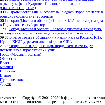
взрыве у кафе на Кудринской площади – полиция
(ОБНОВЛЕНО, НАК)
09:12
Происшествия
ФСБ: создатель Telegram Дуров объявлен в
розыск за содействие терроризму
06:12
Город (Москва и область)
От атак БПЛА повреждены дома
в Подмосковье - губернатор
12:13
Город (Москва и область)
Жалоба с участием Архнадзора
по защите культурного наследия подана в Верховный суд
09:55
В мире
Трамп в обращении к нации назвал Россию, КНР,
Иран и КНДР угрозами для выборов в США
21:28
Общество
Ситуация с нефтепродуктами в РФ будет
постепенно выправляться - Путин
Город (Москва и область)
Общество
Власть
Мнения
В России
В мире
Происшествия
Другое
Copyright © 2001-2023 Информационное агентство
ИА МОССОВЕТ
МОССОВЕТ, Свидетельство о регистрации СМИ Эл 77-4353