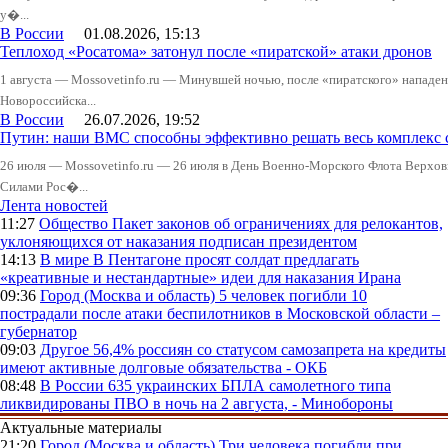
у�...
В России
01.08.2026, 15:13
Теплоход «Росатома» затонул после «пиратской» атаки дронов
1 августа — Mossovetinfo.ru — Минувшей ночью, после «пиратского» нападени
Новороссийска...
В России
26.07.2026, 19:52
Путин: наши ВМС способны эффективно решать весь комплекс 
26 июля — Mossovetinfo.ru — 26 июля в День Военно-Морского Флота Вер
Силами Рос�...
Лента новостей
11:27
Общество
Пакет законов об ограничениях для релокантов,
уклоняющихся от наказания подписан президентом
14:13
В мире
В Пентагоне просят солдат предлагать
«креативные и нестандартные» идеи для наказания Ирана
09:36
Город (Москва и область)
5 человек погибли 10
пострадали после атаки беспилотников в Московской области –
губернатор
09:03
Другое
56,4% россиян со статусом самозапрета на кредиты
имеют активные долговые обязательства - ОКБ
08:48
В России
635 украинских БПЛА самолетного типа
ликвидированы ПВО в ночь на 2 августа, - Минобороны
Актуальные материалы
21:20
Город (Москва и область)
Три человека погибли при