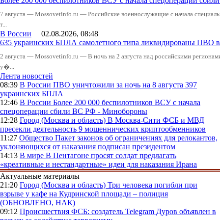
Более 200 000 беспилотников ВСУ с начала спецоперации сби
7 августа — Mossovetinfo.ru — Российские военнослужащие с начала специал
т...
В России
02.08.2026, 08:48
635 украинских БПЛА самолетного типа ликвидированы ПВО в 
2 августа — Mossovetinfo.ru — В ночь на 2 августа над российскими регион
у�...
Лента новостей
08:39
В России
ПВО уничтожили за ночь на 8 августа 397
украинских БПЛА
12:46
В России
Более 200 000 беспилотников ВСУ с начала
спецоперации сбили ВС РФ - Минобороны
12:28
Город (Москва и область)
В Москва-Сити ФСБ и МВД
пресекли деятельность 9 мошеннических криптообменников
11:27
Общество
Пакет законов об ограничениях для релокантов,
уклоняющихся от наказания подписан президентом
14:13
В мире
В Пентагоне просят солдат предлагать
«креативные и нестандартные» идеи для наказания Ирана
Актуальные материалы
21:20
Город (Москва и область)
Три человека погибли при
взрыве у кафе на Кудринской площади – полиция
(ОБНОВЛЕНО, НАК)
09:12
Происшествия
ФСБ: создатель Telegram Дуров объявлен в