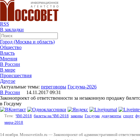
RSS
В закладки
Город (Москва и область)
Общество
Власть
Мнения
В России
В мире
Происшествия
Другое
Актуальные темы:
переговоры
Госдума-2026
В России
14.11.2017 09:31
Законопроект об ответственности за незаконную продажу билет
в Госдуму
Теги:
ЧМ-2018
билеты на ЧМ-2018
законы
Госдума
документы
спорт
фу
мира-2018
14 ноября. Mossovetinfo.ru — Законопроект об административной ответственн