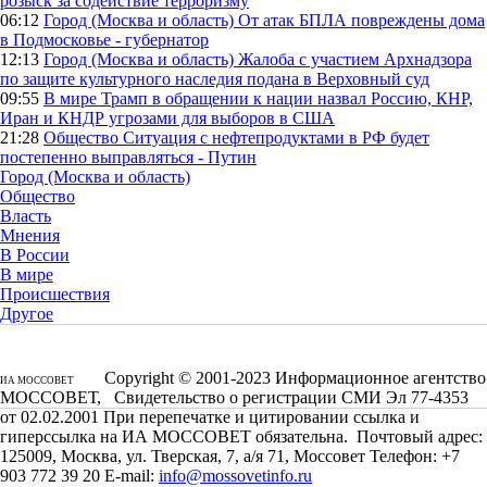
розыск за содействие терроризму
06:12
Город (Москва и область)
От атак БПЛА повреждены дома
в Подмосковье - губернатор
12:13
Город (Москва и область)
Жалоба с участием Архнадзора
по защите культурного наследия подана в Верховный суд
09:55
В мире
Трамп в обращении к нации назвал Россию, КНР,
Иран и КНДР угрозами для выборов в США
21:28
Общество
Ситуация с нефтепродуктами в РФ будет
постепенно выправляться - Путин
Город (Москва и область)
Общество
Власть
Мнения
В России
В мире
Происшествия
Другое
Copyright © 2001-2023 Информационное агентство
ИА МОССОВЕТ
МОССОВЕТ, Свидетельство о регистрации СМИ Эл 77-4353
от 02.02.2001 При перепечатке и цитировании ссылка и
гиперссылка на ИА МОССОВЕТ обязательна. Почтовый адрес:
125009, Москва, ул. Тверская, 7, а/я 71, Моссовет Телефон: +7
903 772 39 20 E-mail:
info@mossovetinfo.ru