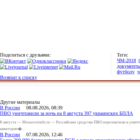
Поделиться с друзьями:
Теги:
ЧМ-2018
документ
футболу
ч
Возврат к списку
Другие материалы
В России
08.08.2026, 08:39
ПВО уничтожили за ночь на 8 августа 397 украинских БПЛА
8 августа — Mossovetinfo.ru — Российские средства ПВО перехватили и уничт
акваторие�...
В России
07.08.2026, 12:46