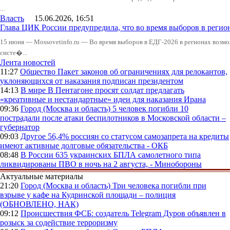
...
Власть
15.06.2026, 16:51
Глава ЦИК России предупредила, что во время выборов в реги
15 июня — Mossovetinfo.ru — Во время выборов в ЕДГ-2026 в регионах возмо
систе�...
Лента новостей
11:27
Общество
Пакет законов об ограничениях для релокантов,
уклоняющихся от наказания подписан президентом
14:13
В мире
В Пентагоне просят солдат предлагать
«креативные и нестандартные» идеи для наказания Ирана
09:36
Город (Москва и область)
5 человек погибли 10
пострадали после атаки беспилотников в Московской области –
губернатор
09:03
Другое
56,4% россиян со статусом самозапрета на кредиты
имеют активные долговые обязательства - ОКБ
08:48
В России
635 украинских БПЛА самолетного типа
ликвидированы ПВО в ночь на 2 августа, - Минобороны
Актуальные материалы
21:20
Город (Москва и область)
Три человека погибли при
взрыве у кафе на Кудринской площади – полиция
(ОБНОВЛЕНО, НАК)
09:12
Происшествия
ФСБ: создатель Telegram Дуров объявлен в
розыск за содействие терроризму