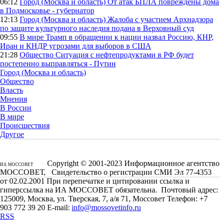
06:12
Город (Москва и область)
От атак БПЛА повреждены дома
в Подмосковье - губернатор
12:13
Город (Москва и область)
Жалоба с участием Архнадзора
по защите культурного наследия подана в Верховный суд
09:55
В мире
Трамп в обращении к нации назвал Россию, КНР,
Иран и КНДР угрозами для выборов в США
21:28
Общество
Ситуация с нефтепродуктами в РФ будет
постепенно выправляться - Путин
Город (Москва и область)
Общество
Власть
Мнения
В России
В мире
Происшествия
Другое
Copyright © 2001-2023 Информационное агентство
ИА МОССОВЕТ
МОССОВЕТ, Свидетельство о регистрации СМИ Эл 77-4353
от 02.02.2001 При перепечатке и цитировании ссылка и
гиперссылка на ИА МОССОВЕТ обязательна. Почтовый адрес:
125009, Москва, ул. Тверская, 7, а/я 71, Моссовет Телефон: +7
903 772 39 20 E-mail:
info@mossovetinfo.ru
RSS