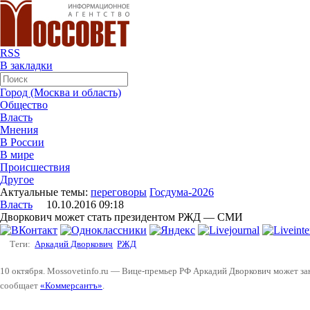
RSS
В закладки
Город (Москва и область)
Общество
Власть
Мнения
В России
В мире
Происшествия
Другое
Актуальные темы:
переговоры
Госдума-2026
Власть
10.10.2016 09:18
Дворкович может стать президентом РЖД — СМИ
Теги:
Аркадий Дворкович
РЖД
10 октября. Mossovetinfo.ru — Вице-премьер РФ Аркадий Дворкович может за
сообщает
«Коммерсантъ»
.