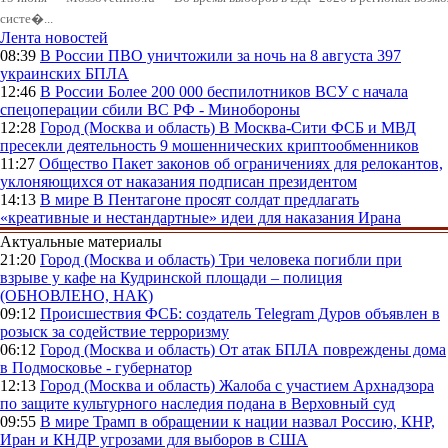
систе�...
Лента новостей
08:39
В России
ПВО уничтожили за ночь на 8 августа 397
украинских БПЛА
12:46
В России
Более 200 000 беспилотников ВСУ с начала
спецоперации сбили ВС РФ - Минобороны
12:28
Город (Москва и область)
В Москва-Сити ФСБ и МВД
пресекли деятельность 9 мошеннических криптообменников
11:27
Общество
Пакет законов об ограничениях для релокантов,
уклоняющихся от наказания подписан президентом
14:13
В мире
В Пентагоне просят солдат предлагать
«креативные и нестандартные» идеи для наказания Ирана
Актуальные материалы
21:20
Город (Москва и область)
Три человека погибли при
взрыве у кафе на Кудринской площади – полиция
(ОБНОВЛЕНО, НАК)
09:12
Происшествия
ФСБ: создатель Telegram Дуров объявлен в
розыск за содействие терроризму
06:12
Город (Москва и область)
От атак БПЛА повреждены дома
в Подмосковье - губернатор
12:13
Город (Москва и область)
Жалоба с участием Архнадзора
по защите культурного наследия подана в Верховный суд
09:55
В мире
Трамп в обращении к нации назвал Россию, КНР,
Иран и КНДР угрозами для выборов в США