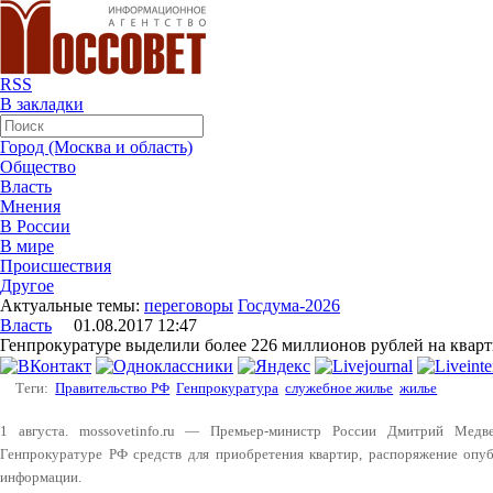
RSS
В закладки
Город (Москва и область)
Общество
Власть
Мнения
В России
В мире
Происшествия
Другое
Актуальные темы:
переговоры
Госдума-2026
Власть
01.08.2017 12:47
Генпрокуратуре выделили более 226 миллионов рублей на кварт
Теги:
Правительство РФ
Генпрокуратура
служебное жилье
жилье
1 августа. mossovetinfo.ru — Премьер-министр России Дмитрий Медв
Генпрокуратуре РФ средств для приобретения квартир, распоряжение опу
информации.