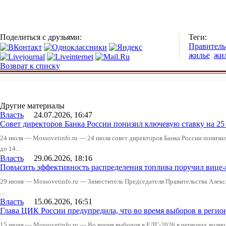
Поделиться с друзьями:
Теги:
Правитель
жилье
жи
Возврат к списку
Другие материалы
Власть
24.07.2026, 16:47
Совет директоров Банка России понизил ключевую ставку на 2
24 июля — Mossovetinfo.ru — 24 июля совет директоров Банка России понизи
до 14...
Власть
29.06.2026, 18:16
Повысить эффективность распределения топлива поручил вице
29 июня — Mossovetinfo.ru — Заместитель Председателя Правительства Алекс
...
Власть
15.06.2026, 16:51
Глава ЦИК России предупредила, что во время выборов в реги
15 июня — Mossovetinfo.ru — Во время выборов в ЕДГ-2026 в регионах возмо