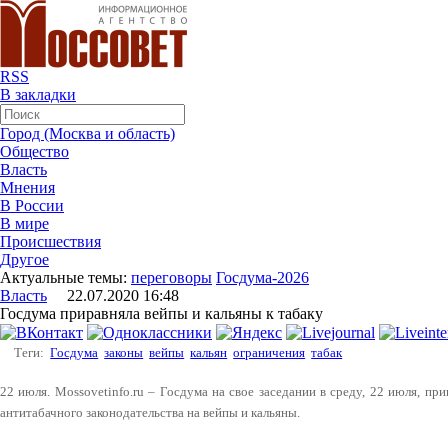
RSS
В закладки
Город (Москва и область)
Общество
Власть
Мнения
В России
В мире
Происшествия
Другое
Актуальные темы:
переговоры
Госдума-2026
Власть
22.07.2020 16:48
Госдума приравняла вейпы и кальяны к табаку
Теги:
Госдума
законы
вейпы
кальян
ограничения
табак
22 июля. Mossovetinfo.ru – Госдума на свое заседании в среду, 22 июля, пр
антитабачного законодательства на вейпы и кальяны.