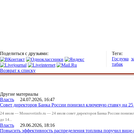
Поделиться с друзьями:
Теги:
Госдума
з
табак
Возврат к списку
Другие материалы
Власть
24.07.2026, 16:47
Совет директоров Банка России понизил ключевую ставку на 2
24 июля — Mossovetinfo.ru — 24 июля совет директоров Банка России понизи
до 14...
Власть
29.06.2026, 18:16
Повысить эффективность распределения топлива поручил вице