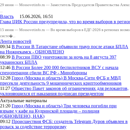
29 июня — Mossovetinfo.ru — Заместитель Председателя Правительства Алекс
...
Власть
15.06.2026, 16:51
Глава ЦИК России предупредила, что во время выборов в реги
15 июня — Mossovetinfo.ru — Во время выборов в ЕДГ-2026 в регионах возмо
систе�...
Лента новостей
09:34
В России
В Татарстане объявили траур после атаки БПЛА
на Нижнекамск - ОБНОВЛЕНО
08:39
В России
ПВО уничтожили за ночь на 8 августа 397
украинских БПЛА
12:46
В России
Более 200 000 беспилотников ВСУ с начала
спецоперации сбили ВС РФ - Минобороны
12:28
Город (Москва и область)
В Москва-Сити ФСБ и МВД
пресекли деятельность 9 мошеннических криптообменников
11:27
Общество
Пакет законов об ограничениях для релокантов,
уклоняющихся от наказания подписан президентом
Актуальные материалы
21:20
Город (Москва и область)
Три человека погибли при
взрыве у кафе на Кудринской площади – полиция
(ОБНОВЛЕНО, НАК)
09:12
Происшествия
ФСБ: создатель Telegram Дуров объявлен в
розыск за содействие терроризму