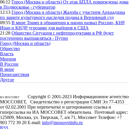
06:12
Город (Москва и область)
От атак БПЛА повреждены дома
в Подмосковье - губернатор
12:13
Город (Москва и область)
Жалоба с участием Архнадзора
по защите культурного наследия подана в Верховный суд
09:55
В мире
Трамп в обращении к нации назвал Россию, КНР,
Иран и КНДР угрозами для выборов в США
21:28
Общество
Ситуация с нефтепродуктами в РФ будет
постепенно выправляться - Путин
Город (Москва и область)
Общество
Власть
Мнения
В России
В мире
Происшествия
Другое
Copyright © 2001-2023 Информационное агентство
ИА МОССОВЕТ
МОССОВЕТ, Свидетельство о регистрации СМИ Эл 77-4353
от 02.02.2001 При перепечатке и цитировании ссылка и
гиперссылка на ИА МОССОВЕТ обязательна. Почтовый адрес:
125009, Москва, ул. Тверская, 7, а/я 71, Моссовет Телефон: +7
903 772 39 20 E-mail:
info@mossovetinfo.ru
RSS