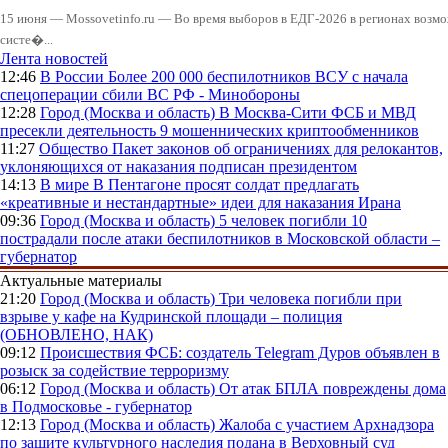
15 июня — Mossovetinfo.ru — Во время выборов в ЕДГ-2026 в регионах возмо
систе�...
Лента новостей
12:46
В России
Более 200 000 беспилотников ВСУ с начала
спецоперации сбили ВС РФ - Минобороны
12:28
Город (Москва и область)
В Москва-Сити ФСБ и МВД
пресекли деятельность 9 мошеннических криптообменников
11:27
Общество
Пакет законов об ограничениях для релокантов,
уклоняющихся от наказания подписан президентом
14:13
В мире
В Пентагоне просят солдат предлагать
«креативные и нестандартные» идеи для наказания Ирана
09:36
Город (Москва и область)
5 человек погибли 10
пострадали после атаки беспилотников в Московской области –
губернатор
Актуальные материалы
21:20
Город (Москва и область)
Три человека погибли при
взрыве у кафе на Кудринской площади – полиция
(ОБНОВЛЕНО, НАК)
09:12
Происшествия
ФСБ: создатель Telegram Дуров объявлен в
розыск за содействие терроризму
06:12
Город (Москва и область)
От атак БПЛА повреждены дома
в Подмосковье - губернатор
12:13
Город (Москва и область)
Жалоба с участием Архнадзора
по защите культурного наследия подана в Верховный суд