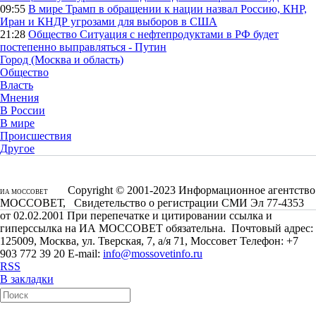
09:55
В мире
Трамп в обращении к нации назвал Россию, КНР,
Иран и КНДР угрозами для выборов в США
21:28
Общество
Ситуация с нефтепродуктами в РФ будет
постепенно выправляться - Путин
Город (Москва и область)
Общество
Власть
Мнения
В России
В мире
Происшествия
Другое
Copyright © 2001-2023 Информационное агентство
ИА МОССОВЕТ
МОССОВЕТ, Свидетельство о регистрации СМИ Эл 77-4353
от 02.02.2001 При перепечатке и цитировании ссылка и
гиперссылка на ИА МОССОВЕТ обязательна. Почтовый адрес:
125009, Москва, ул. Тверская, 7, а/я 71, Моссовет Телефон: +7
903 772 39 20 E-mail:
info@mossovetinfo.ru
RSS
В закладки