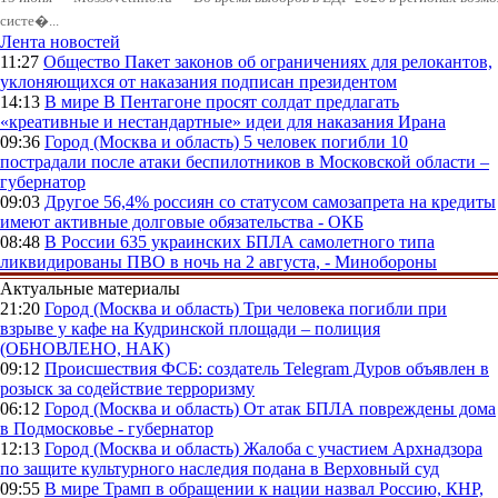
систе�...
Лента новостей
11:27
Общество
Пакет законов об ограничениях для релокантов,
уклоняющихся от наказания подписан президентом
14:13
В мире
В Пентагоне просят солдат предлагать
«креативные и нестандартные» идеи для наказания Ирана
09:36
Город (Москва и область)
5 человек погибли 10
пострадали после атаки беспилотников в Московской области –
губернатор
09:03
Другое
56,4% россиян со статусом самозапрета на кредиты
имеют активные долговые обязательства - ОКБ
08:48
В России
635 украинских БПЛА самолетного типа
ликвидированы ПВО в ночь на 2 августа, - Минобороны
Актуальные материалы
21:20
Город (Москва и область)
Три человека погибли при
взрыве у кафе на Кудринской площади – полиция
(ОБНОВЛЕНО, НАК)
09:12
Происшествия
ФСБ: создатель Telegram Дуров объявлен в
розыск за содействие терроризму
06:12
Город (Москва и область)
От атак БПЛА повреждены дома
в Подмосковье - губернатор
12:13
Город (Москва и область)
Жалоба с участием Архнадзора
по защите культурного наследия подана в Верховный суд
09:55
В мире
Трамп в обращении к нации назвал Россию, КНР,