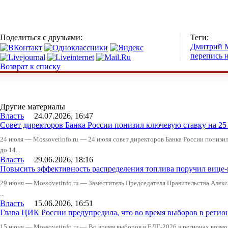
Поделиться с друзьями:
Теги:
Дмитрий 
перепись 
Возврат к списку
Другие материалы
Власть
24.07.2026, 16:47
Совет директоров Банка России понизил ключевую ставку на 2
24 июля — Mossovetinfo.ru — 24 июля совет директоров Банка России понизи
до 14...
Власть
29.06.2026, 18:16
Повысить эффективность распределения топлива поручил вице
29 июня — Mossovetinfo.ru — Заместитель Председателя Правительства Алекс
...
Власть
15.06.2026, 16:51
Глава ЦИК России предупредила, что во время выборов в реги
15 июня — Mossovetinfo.ru — Во время выборов в ЕДГ-2026 в регионах возмо