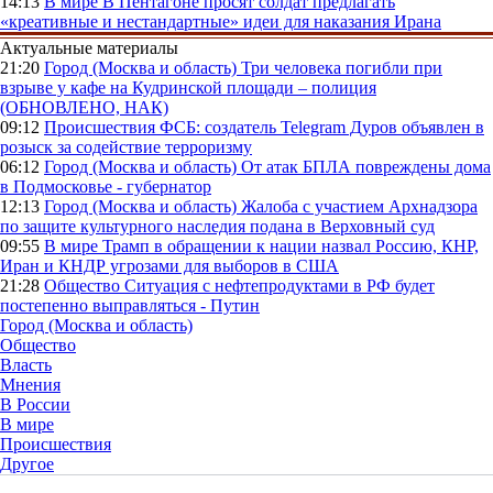
14:13
В мире
В Пентагоне просят солдат предлагать
«креативные и нестандартные» идеи для наказания Ирана
Актуальные материалы
21:20
Город (Москва и область)
Три человека погибли при
взрыве у кафе на Кудринской площади – полиция
(ОБНОВЛЕНО, НАК)
09:12
Происшествия
ФСБ: создатель Telegram Дуров объявлен в
розыск за содействие терроризму
06:12
Город (Москва и область)
От атак БПЛА повреждены дома
в Подмосковье - губернатор
12:13
Город (Москва и область)
Жалоба с участием Архнадзора
по защите культурного наследия подана в Верховный суд
09:55
В мире
Трамп в обращении к нации назвал Россию, КНР,
Иран и КНДР угрозами для выборов в США
21:28
Общество
Ситуация с нефтепродуктами в РФ будет
постепенно выправляться - Путин
Город (Москва и область)
Общество
Власть
Мнения
В России
В мире
Происшествия
Другое