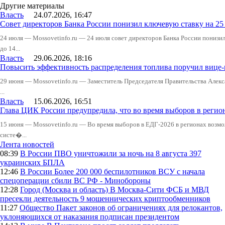
Другие материалы
Власть
24.07.2026, 16:47
Совет директоров Банка России понизил ключевую ставку на 2
24 июля — Mossovetinfo.ru — 24 июля совет директоров Банка России понизи
до 14...
Власть
29.06.2026, 18:16
Повысить эффективность распределения топлива поручил вице
29 июня — Mossovetinfo.ru — Заместитель Председателя Правительства Алекс
...
Власть
15.06.2026, 16:51
Глава ЦИК России предупредила, что во время выборов в реги
15 июня — Mossovetinfo.ru — Во время выборов в ЕДГ-2026 в регионах возмо
систе�...
Лента новостей
08:39
В России
ПВО уничтожили за ночь на 8 августа 397
украинских БПЛА
12:46
В России
Более 200 000 беспилотников ВСУ с начала
спецоперации сбили ВС РФ - Минобороны
12:28
Город (Москва и область)
В Москва-Сити ФСБ и МВД
пресекли деятельность 9 мошеннических криптообменников
11:27
Общество
Пакет законов об ограничениях для релокантов,
уклоняющихся от наказания подписан президентом