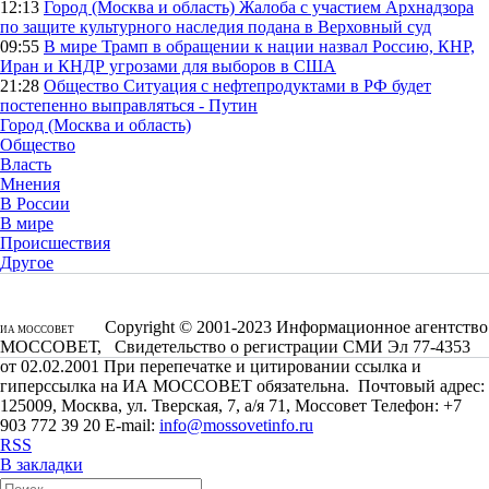
12:13
Город (Москва и область)
Жалоба с участием Архнадзора
по защите культурного наследия подана в Верховный суд
09:55
В мире
Трамп в обращении к нации назвал Россию, КНР,
Иран и КНДР угрозами для выборов в США
21:28
Общество
Ситуация с нефтепродуктами в РФ будет
постепенно выправляться - Путин
Город (Москва и область)
Общество
Власть
Мнения
В России
В мире
Происшествия
Другое
Copyright © 2001-2023 Информационное агентство
ИА МОССОВЕТ
МОССОВЕТ, Свидетельство о регистрации СМИ Эл 77-4353
от 02.02.2001 При перепечатке и цитировании ссылка и
гиперссылка на ИА МОССОВЕТ обязательна. Почтовый адрес:
125009, Москва, ул. Тверская, 7, а/я 71, Моссовет Телефон: +7
903 772 39 20 E-mail:
info@mossovetinfo.ru
RSS
В закладки