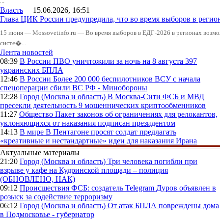
...
Власть
15.06.2026, 16:51
Глава ЦИК России предупредила, что во время выборов в реги
15 июня — Mossovetinfo.ru — Во время выборов в ЕДГ-2026 в регионах возмо
систе�...
Лента новостей
08:39
В России
ПВО уничтожили за ночь на 8 августа 397
украинских БПЛА
12:46
В России
Более 200 000 беспилотников ВСУ с начала
спецоперации сбили ВС РФ - Минобороны
12:28
Город (Москва и область)
В Москва-Сити ФСБ и МВД
пресекли деятельность 9 мошеннических криптообменников
11:27
Общество
Пакет законов об ограничениях для релокантов,
уклоняющихся от наказания подписан президентом
14:13
В мире
В Пентагоне просят солдат предлагать
«креативные и нестандартные» идеи для наказания Ирана
Актуальные материалы
21:20
Город (Москва и область)
Три человека погибли при
взрыве у кафе на Кудринской площади – полиция
(ОБНОВЛЕНО, НАК)
09:12
Происшествия
ФСБ: создатель Telegram Дуров объявлен в
розыск за содействие терроризму
06:12
Город (Москва и область)
От атак БПЛА повреждены дома
в Подмосковье - губернатор