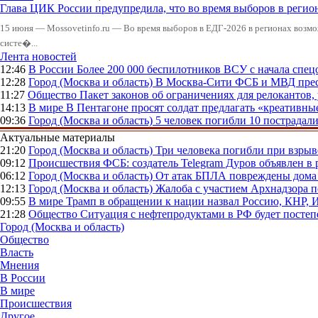
Глава ЦИК России предупредила, что во время выборов в реги
15 июня — Mossovetinfo.ru — Во время выборов в ЕДГ-2026 в регионах возмо
систе�...
Лента новостей
12:46
В России
Более 200 000 беспилотников ВСУ с начала сп
12:28
Город (Москва и область)
В Москва-Сити ФСБ и МВД прес
11:27
Общество
Пакет законов об ограничениях для релокантов
14:13
В мире
В Пентагоне просят солдат предлагать «креативны
09:36
Город (Москва и область)
5 человек погибли 10 пострадал
Актуальные материалы
21:20
Город (Москва и область)
Три человека погибли при взры
09:12
Происшествия
ФСБ: создатель Telegram Дуров объявлен в 
06:12
Город (Москва и область)
От атак БПЛА повреждены дома 
12:13
Город (Москва и область)
Жалоба с участием Архнадзора п
09:55
В мире
Трамп в обращении к нации назвал Россию, КНР,
21:28
Общество
Ситуация с нефтепродуктами в РФ будет постеп
Город (Москва и область)
Общество
Власть
Мнения
В России
В мире
Происшествия
Другое