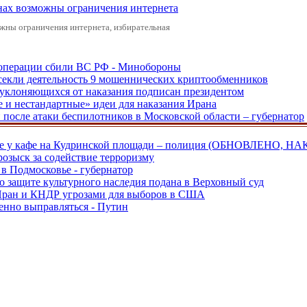
онах возможны ограничения интернета
жны ограничения интернета, избирательная
ецоперации сбили ВС РФ - Минобороны
екли деятельность 9 мошеннических криптообменников
, уклоняющихся от наказания подписан президентом
е и нестандартные» идеи для наказания Ирана
и после атаки беспилотников в Московской области – губернатор
ве у кафе на Кудринской площади – полиция (ОБНОВЛЕНО, НА
розыск за содействие терроризму
в Подмосковье - губернатор
о защите культурного наследия подана в Верховный суд
 Иран и КНДР угрозами для выборов в США
енно выправляться - Путин