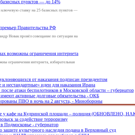
5 базисных пунктов — до 14%
л ключевую ставку на 25 базисных пунктов —
-премьер Правительства РФ
андр Новак провёл совещание по ситуации на
онах возможны ограничения интернета
жны ограничения интернета, избирательная
, уклоняющихся от наказания подписан президентом
е и нестандартные» идеи для наказания Ирана
и после атаки беспилотников в Московской области – губернатор
ы имеют активные долговые обязательства - ОКБ
рованы ПВО в ночь на 2 августа, - Минобороны
ве у кафе на Кудринской площади – полиция (ОБНОВЛЕНО, НА
розыск за содействие терроризму
в Подмосковье - губернатор
о защите культурного наследия подана в Верховный суд