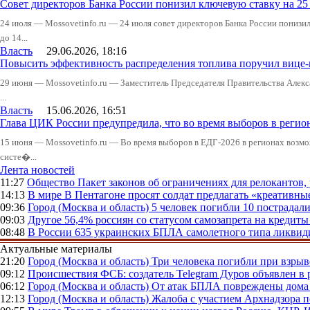
Совет директоров Банка России понизил ключевую ставку на 2
24 июля — Mossovetinfo.ru — 24 июля совет директоров Банка России понизи
до 14...
Власть
29.06.2026, 18:16
Повысить эффективность распределения топлива поручил вице
29 июня — Mossovetinfo.ru — Заместитель Председателя Правительства Алекс
...
Власть
15.06.2026, 16:51
Глава ЦИК России предупредила, что во время выборов в реги
15 июня — Mossovetinfo.ru — Во время выборов в ЕДГ-2026 в регионах возмо
систе�...
Лента новостей
11:27
Общество
Пакет законов об ограничениях для релокантов
14:13
В мире
В Пентагоне просят солдат предлагать «креативны
09:36
Город (Москва и область)
5 человек погибли 10 пострадал
09:03
Другое
56,4% россиян со статусом самозапрета на кредит
08:48
В России
635 украинских БПЛА самолетного типа ликвиди
Актуальные материалы
21:20
Город (Москва и область)
Три человека погибли при взры
09:12
Происшествия
ФСБ: создатель Telegram Дуров объявлен в 
06:12
Город (Москва и область)
От атак БПЛА повреждены дома 
12:13
Город (Москва и область)
Жалоба с участием Архнадзора п