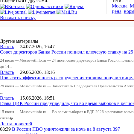
Поделиться с друзьями:
Теги:
Москва
М
цена
норм
Возврат к списку
Другие материалы
Власть
24.07.2026, 16:47
Совет директоров Банка России понизил ключевую ставку на 2
24 июля — Mossovetinfo.ru — 24 июля совет директоров Банка России понизи
до 14...
Власть
29.06.2026, 18:16
Повысить эффективность распределения топлива поручил вице
29 июня — Mossovetinfo.ru — Заместитель Председателя Правительства Алекс
...
Власть
15.06.2026, 16:51
Глава ЦИК России предупредила, что во время выборов в реги
15 июня — Mossovetinfo.ru — Во время выборов в ЕДГ-2026 в регионах возмо
систе�...
Лента новостей
08:39
В России
ПВО уничтожили за ночь на 8 августа 397