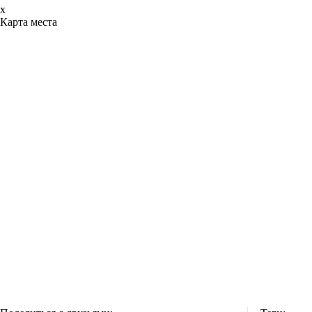
x
Карта места