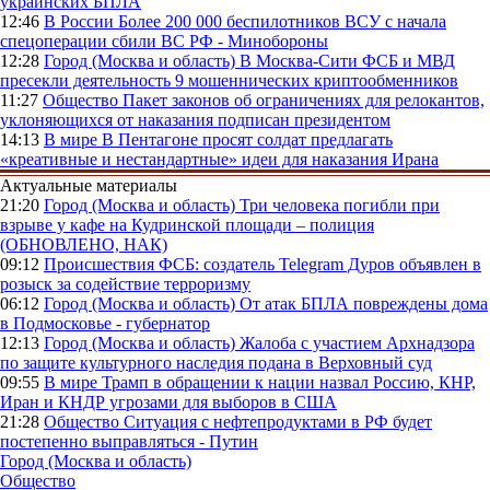
украинских БПЛА
12:46
В России
Более 200 000 беспилотников ВСУ с начала
спецоперации сбили ВС РФ - Минобороны
12:28
Город (Москва и область)
В Москва-Сити ФСБ и МВД
пресекли деятельность 9 мошеннических криптообменников
11:27
Общество
Пакет законов об ограничениях для релокантов,
уклоняющихся от наказания подписан президентом
14:13
В мире
В Пентагоне просят солдат предлагать
«креативные и нестандартные» идеи для наказания Ирана
Актуальные материалы
21:20
Город (Москва и область)
Три человека погибли при
взрыве у кафе на Кудринской площади – полиция
(ОБНОВЛЕНО, НАК)
09:12
Происшествия
ФСБ: создатель Telegram Дуров объявлен в
розыск за содействие терроризму
06:12
Город (Москва и область)
От атак БПЛА повреждены дома
в Подмосковье - губернатор
12:13
Город (Москва и область)
Жалоба с участием Архнадзора
по защите культурного наследия подана в Верховный суд
09:55
В мире
Трамп в обращении к нации назвал Россию, КНР,
Иран и КНДР угрозами для выборов в США
21:28
Общество
Ситуация с нефтепродуктами в РФ будет
постепенно выправляться - Путин
Город (Москва и область)
Общество