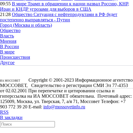
09:55
В мире
Трамп в обращении к нации назвал Россию, КНР,
Иран и КНДР угрозами для выборов в США
21:28
Общество
Ситуация с нефтепродуктами в РФ будет
постепенно выправляться - Путин
Город (Москва и область)
Общество
Власть
Мнения
В России
В мире
Происшествия
Другое
Copyright © 2001-2023 Информационное агентство
ИА МОССОВЕТ
МОССОВЕТ, Свидетельство о регистрации СМИ Эл 77-4353
от 02.02.2001 При перепечатке и цитировании ссылка и
гиперссылка на ИА МОССОВЕТ обязательна. Почтовый адрес:
125009, Москва, ул. Тверская, 7, а/я 71, Моссовет Телефон: +7
903 772 39 20 E-mail:
info@mossovetinfo.ru
RSS
В закладки