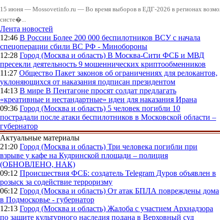
15 июня — Mossovetinfo.ru — Во время выборов в ЕДГ-2026 в регионах возмо
систе�...
Лента новостей
12:46
В России
Более 200 000 беспилотников ВСУ с начала
спецоперации сбили ВС РФ - Минобороны
12:28
Город (Москва и область)
В Москва-Сити ФСБ и МВД
пресекли деятельность 9 мошеннических криптообменников
11:27
Общество
Пакет законов об ограничениях для релокантов,
уклоняющихся от наказания подписан президентом
14:13
В мире
В Пентагоне просят солдат предлагать
«креативные и нестандартные» идеи для наказания Ирана
09:36
Город (Москва и область)
5 человек погибли 10
пострадали после атаки беспилотников в Московской области –
губернатор
Актуальные материалы
21:20
Город (Москва и область)
Три человека погибли при
взрыве у кафе на Кудринской площади – полиция
(ОБНОВЛЕНО, НАК)
09:12
Происшествия
ФСБ: создатель Telegram Дуров объявлен в
розыск за содействие терроризму
06:12
Город (Москва и область)
От атак БПЛА повреждены дома
в Подмосковье - губернатор
12:13
Город (Москва и область)
Жалоба с участием Архнадзора
по защите культурного наследия подана в Верховный суд