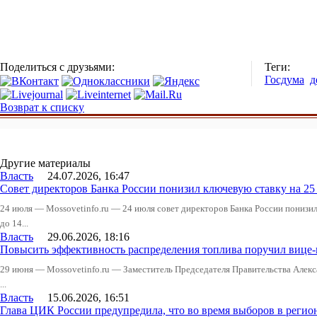
Поделиться с друзьями:
Теги:
Госдума
д
Возврат к списку
Другие материалы
Власть
24.07.2026, 16:47
Совет директоров Банка России понизил ключевую ставку на 2
24 июля — Mossovetinfo.ru — 24 июля совет директоров Банка России понизи
до 14...
Власть
29.06.2026, 18:16
Повысить эффективность распределения топлива поручил вице
29 июня — Mossovetinfo.ru — Заместитель Председателя Правительства Алекс
...
Власть
15.06.2026, 16:51
Глава ЦИК России предупредила, что во время выборов в реги